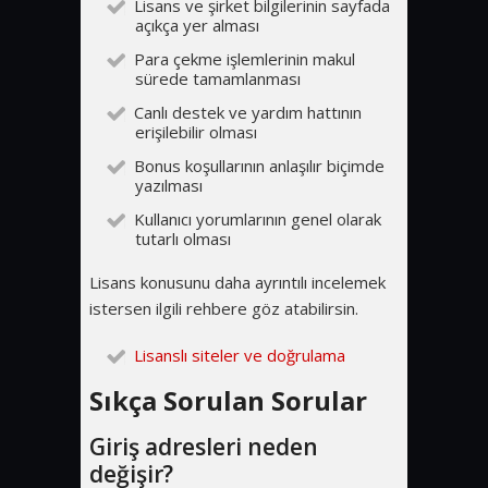
Lisans ve şirket bilgilerinin sayfada
açıkça yer alması
Para çekme işlemlerinin makul
sürede tamamlanması
Canlı destek ve yardım hattının
erişilebilir olması
Bonus koşullarının anlaşılır biçimde
yazılması
Kullanıcı yorumlarının genel olarak
tutarlı olması
Lisans konusunu daha ayrıntılı incelemek
istersen ilgili rehbere göz atabilirsin.
Lisanslı siteler ve doğrulama
Sıkça Sorulan Sorular
Giriş adresleri neden
değişir?