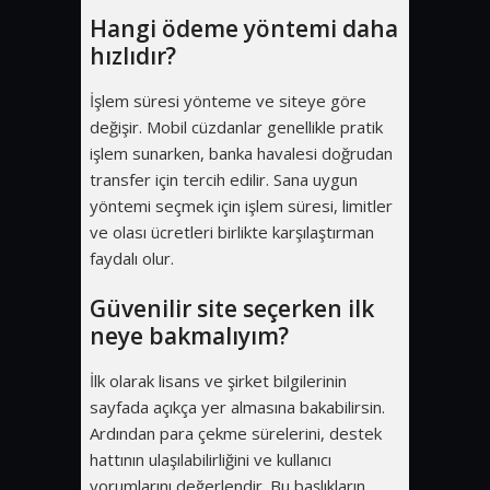
Hangi ödeme yöntemi daha
hızlıdır?
İşlem süresi yönteme ve siteye göre
değişir. Mobil cüzdanlar genellikle pratik
işlem sunarken, banka havalesi doğrudan
transfer için tercih edilir. Sana uygun
yöntemi seçmek için işlem süresi, limitler
ve olası ücretleri birlikte karşılaştırman
faydalı olur.
Güvenilir site seçerken ilk
neye bakmalıyım?
İlk olarak lisans ve şirket bilgilerinin
sayfada açıkça yer almasına bakabilirsin.
Ardından para çekme sürelerini, destek
hattının ulaşılabilirliğini ve kullanıcı
yorumlarını değerlendir. Bu başlıkların