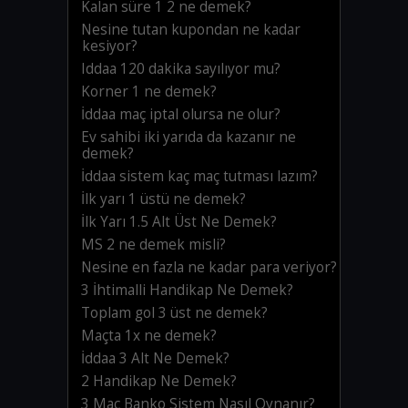
Kalan süre 1 2 ne demek?
Nesine tutan kupondan ne kadar
kesiyor?
Iddaa 120 dakika sayılıyor mu?
Korner 1 ne demek?
İddaa maç iptal olursa ne olur?
Ev sahibi iki yarıda da kazanır ne
demek?
İddaa sistem kaç maç tutması lazım?
İlk yarı 1 üstü ne demek?
İlk Yarı 1.5 Alt Üst Ne Demek?
MS 2 ne demek misli?
Nesine en fazla ne kadar para veriyor?
3 İhtimalli Handikap Ne Demek?
Toplam gol 3 üst ne demek?
Maçta 1x ne demek?
İddaa 3 Alt Ne Demek?
2 Handikap Ne Demek?
3 Maç Banko Sistem Nasıl Oynanır?