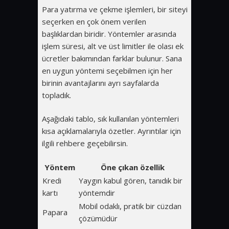
Para yatırma ve çekme işlemleri, bir siteyi
seçerken en çok önem verilen
başlıklardan biridir. Yöntemler arasında
işlem süresi, alt ve üst limitler ile olası ek
ücretler bakımından farklar bulunur. Sana
en uygun yöntemi seçebilmen için her
birinin avantajlarını ayrı sayfalarda
topladık.
Aşağıdaki tablo, sık kullanılan yöntemleri
kısa açıklamalarıyla özetler. Ayrıntılar için
ilgili rehbere geçebilirsin.
Yöntem
Öne çıkan özellik
Kredi
Yaygın kabul gören, tanıdık bir
kartı
yöntemdir
Mobil odaklı, pratik bir cüzdan
Papara
çözümüdür