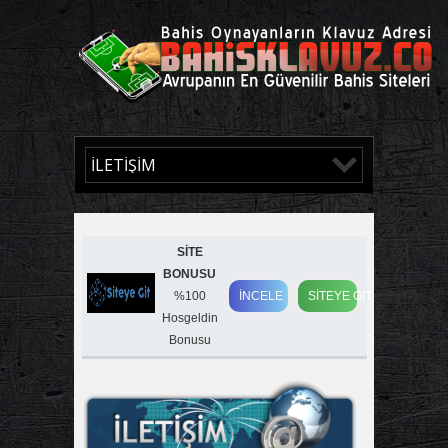
SİTE
BONUSU
%100
İNCELE
SİTEYE GİT
Hosgeldin
Bonusu