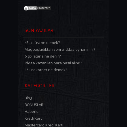
SON YAZILAR
45 alt üst ne demek?
Maç başladıktan sonra iddaa oynanır mı?
6 gol atana ne denir?
İddaa kazanılan para nasıl alınır?
15 üst korner ne demek?
KATEGORILER
Blog
BONUSLAR
Haberler
Kredi Kartı
Mastercard Kredi Kartı