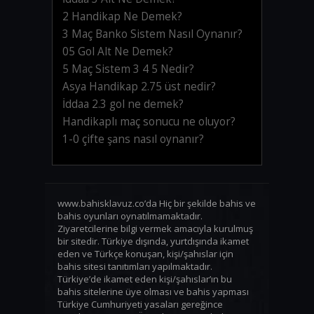
2 Handikap Ne Demek?
3 Maç Banko Sistem Nasıl Oynanır?
05 Gol Alt Ne Demek?
5 Maç Sistem 3 4 5 Nedir?
Asya Handikap 2.75 üst nedir?
İddaa 2.3 gol ne demek?
Handikaplı maç sonucu ne oluyor?
1-0 çifte şans nasıl oynanır?
www.bahisklavuz.co’da Hiç bir şekilde bahis ve
bahis oyunları oynatılmamaktadır.
Ziyaretcilerine bilgi vermek amacıyla kurulmuş
bir sitedir. Türkiye dışında, yurtdışında ikamet
eden ve Türkçe konuşan, kişi/şahıslar için
bahis sitesi tanıtımları yapılmaktadır.
Türkiye’de ikamet eden kişi/şahıslar’ın bu
bahis sitelerine üye olması ve bahis yapması
Türkiye Cumhuriyeti yasaları gereğince