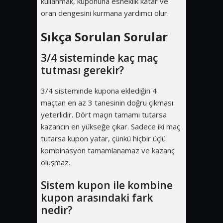
kullanmak, kuponuna esneklik katar ve
oran dengesini kurmana yardımcı olur.
Sıkça Sorulan Sorular
3/4 sisteminde kaç maç
tutması gerekir?
3/4 sisteminde kupona eklediğin 4
maçtan en az 3 tanesinin doğru çıkması
yeterlidir. Dört maçın tamamı tutarsa
kazancın en yükseğe çıkar. Sadece iki maç
tutarsa kupon yatar, çünkü hiçbir üçlü
kombinasyon tamamlanamaz ve kazanç
oluşmaz.
Sistem kupon ile kombine
kupon arasındaki fark
nedir?