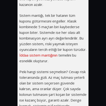
kazancın azalır.
Sistem mantığı, tek bir hatanın tüm
kuponu götürmesini engeller. Klasik
kombinede 5 maçtan biri kaybederse
kupon biter. Sistemde ise her olası alt
kombinasyon ayrı ayrı değerlendirilir. Bu
yüzden sistem, riski yaymak isteyen
oyuncuların tercih ettiği bir kupon türüdür.
İddaa sistem mantığının
temelini bu
esneklik oluşturur.
Peki hangi sistemi seçmelisin? Cevap risk
toleransında gizli. Az maç tutması yeterli
olan bir sistem seçersen güvende
kalırsın, ama oranlar düşer. Çok sayıda
kolonun tutmasını şart koşan bir sistemde
ise kazanç büyür, garanti azalır. Denge
kurmak, sistemin püf noktasıdır.