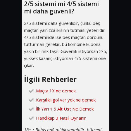
2/5 sistemi mi 4/5 sistemi
mi daha güvenli?
2/5 sistemi daha güvenlidir, çünkü beş
maçtan yalnızca ikisinin tutması yeterlidir.
4/5 sisteminde ise beş maçtan dördünü
tutturman gerekir, bu kombine kupona
yakın bir risk taşır. Güvenlik istiyorsan 2/5,
yüksek kazanç istiyorsan 4/5 sistemi öne
çıkar.
İlgili Rehberler
Maçta 1X ne demek
Karşılıklı gol var yok ne demek
İlk Yarı 1.5 Alt Üst Ne Demek
Handikap 3 Nasıl Oynanır
18+ • Bahis bağımlılık yapabilir, bütçeni