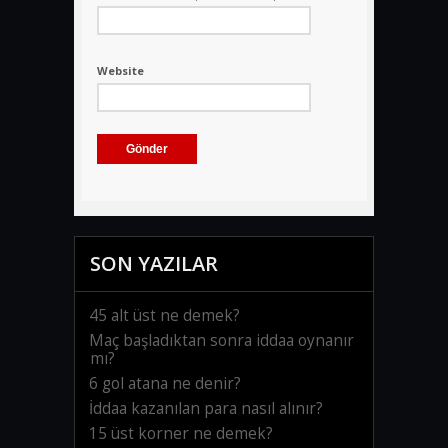
Website
SON YAZILAR
45 alt üst ne demek?
Maç başladıktan sonra iddaa oynanır
mı?
6 gol atana ne denir?
İddaa kazanılan para nasıl alınır?
15 üst korner ne demek?