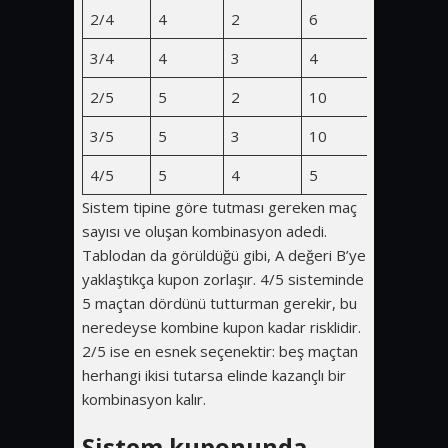
2/4
4
2
6
3/4
4
3
4
2/5
5
2
10
3/5
5
3
10
4/5
5
4
5
Sistem tipine göre tutması gereken maç
sayısı ve oluşan kombinasyon adedi.
Tablodan da görüldüğü gibi, A değeri B’ye
yaklaştıkça kupon zorlaşır. 4/5 sisteminde
5 maçtan dördünü tutturman gerekir, bu
neredeyse kombine kupon kadar risklidir.
2/5 ise en esnek seçenektir: beş maçtan
herhangi ikisi tutarsa elinde kazançlı bir
kombinasyon kalır.
Sistem kuponunda