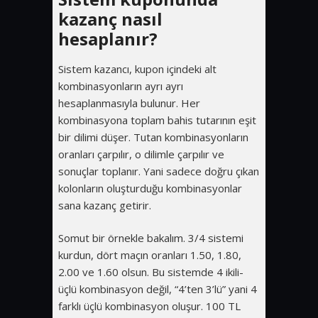
kazanç nasıl
hesaplanır?
Sistem kazancı, kupon içindeki alt
kombinasyonların ayrı ayrı
hesaplanmasıyla bulunur. Her
kombinasyona toplam bahis tutarının eşit
bir dilimi düşer. Tutan kombinasyonların
oranları çarpılır, o dilimle çarpılır ve
sonuçlar toplanır. Yani sadece doğru çıkan
kolonların oluşturduğu kombinasyonlar
sana kazanç getirir.
Somut bir örnekle bakalım. 3/4 sistemi
kurdun, dört maçın oranları 1.50, 1.80,
2.00 ve 1.60 olsun. Bu sistemde 4 ikili-
üçlü kombinasyon değil, “4’ten 3’lü” yani 4
farklı üçlü kombinasyon oluşur. 100 TL