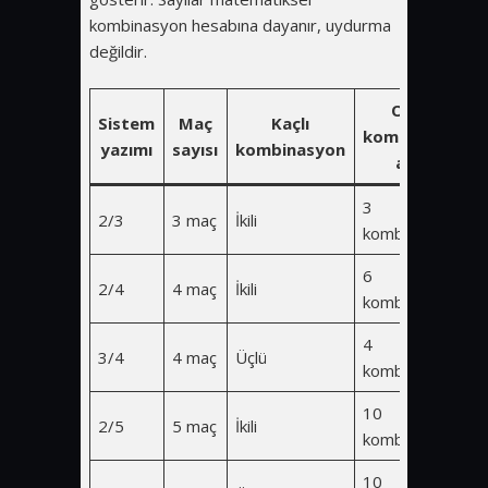
kombinasyon hesabına dayanır, uydurma
değildir.
Oluşan
Sistem
Maç
Kaçlı
kombinasyon
yazımı
sayısı
kombinasyon
adedi
3
2/3
3 maç
İkili
kombinasyon
6
2/4
4 maç
İkili
kombinasyon
4
3/4
4 maç
Üçlü
kombinasyon
10
2/5
5 maç
İkili
kombinasyon
10