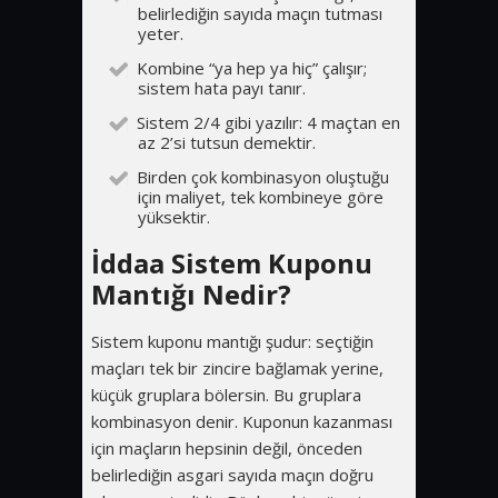
belirlediğin sayıda maçın tutması
yeter.
Kombine “ya hep ya hiç” çalışır;
sistem hata payı tanır.
Sistem 2/4 gibi yazılır: 4 maçtan en
az 2’si tutsun demektir.
Birden çok kombinasyon oluştuğu
için maliyet, tek kombineye göre
yüksektir.
İddaa Sistem Kuponu
Mantığı Nedir?
Sistem kuponu mantığı şudur: seçtiğin
maçları tek bir zincire bağlamak yerine,
küçük gruplara bölersin. Bu gruplara
kombinasyon denir. Kuponun kazanması
için maçların hepsinin değil, önceden
belirlediğin asgari sayıda maçın doğru