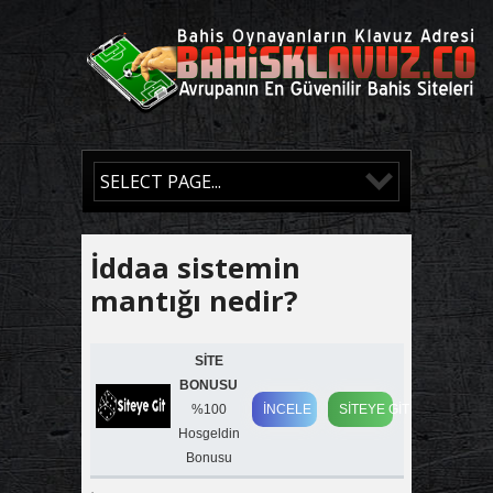
İddaa sistemin
mantığı nedir?
SİTE
BONUSU
%100
İNCELE
SİTEYE GİT
Hosgeldin
Bonusu