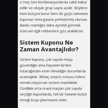
o maç tüm kombinasyonlarda sabit kabul
edilir ve oluşan grup sayısı azalır. Böylece
hem bütçeni korur hem de güçlü tahminini
kuponun omurgasına yerleştirmiş olursun.
Banko mantığını daha ayrıntılı görmek
istersen ilgili rehberlere göz atabilirsin.
Sistem Kuponu Ne
Zaman Avantajlıdır?
Sistem kuponu, çok sayıda maça
güvendiğin ama hepsinin birden
tutacağından emin olmadığın durumlarda
avantajlıdır. Birkaç sürpriz sonucu tolere
etmek istiyorsan sistem mantıklıdır.
Özellikle orta oranlı maçları çok sayıda
seçtiğin kuponlarda, tek bir hatanın bütün
emeği boşa çıkarmasını önler.