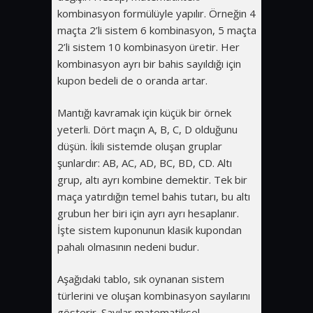
kombinasyon formülüyle yapılır. Örneğin 4
maçta 2’li sistem 6 kombinasyon, 5 maçta
2’li sistem 10 kombinasyon üretir. Her
kombinasyon ayrı bir bahis sayıldığı için
kupon bedeli de o oranda artar.
Mantığı kavramak için küçük bir örnek
yeterli. Dört maçın A, B, C, D olduğunu
düşün. İkili sistemde oluşan gruplar
şunlardır: AB, AC, AD, BC, BD, CD. Altı
grup, altı ayrı kombine demektir. Tek bir
maça yatırdığın temel bahis tutarı, bu altı
grubun her biri için ayrı ayrı hesaplanır.
İşte sistem kuponunun klasik kupondan
pahalı olmasının nedeni budur.
Aşağıdaki tablo, sık oynanan sistem
türlerini ve oluşan kombinasyon sayılarını
gösterir. Sayılar matematiksel