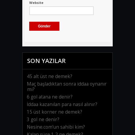
Website
SON YAZILAR
45 alt üst ne demek?
Maç başladıktan sonra iddaa oynanır
mı?
6 gol atana ne denir?
İddaa kazanılan para nasıl alınır?
15 üst korner ne demek?
3 gol ne denir?
Nesine.com’un sahibi kim?
Kalan süre 1 2 ne demek?