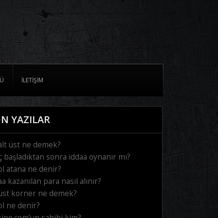
ĞÜ
İLETİŞİM
N YAZILAR
alt üst ne demek?
 başladıktan sonra iddaa oynanır mı?
ol atana ne denir?
aa kazanılan para nasıl alınır?
üst korner ne demek?
ol ne denir?
ine.com’un sahibi kim?