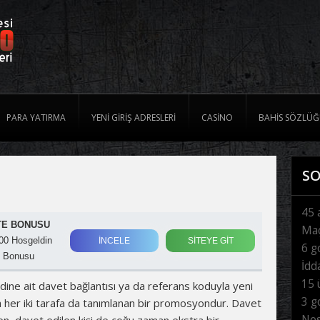
PARA YATIRMA
YENI GIRIŞ ADRESLERI
CASİNO
BAHİS SÖZLÜ
SO
45 
TE BONUSU
Maç
0 Hosgeldin
İNCELE
SİTEYE GİT
6 g
Bonusu
İdd
15 
dine ait davet bağlantısı ya da referans koduyla yeni
3 g
a her iki tarafa da tanımlanan bir promosyondur. Davet
Nes