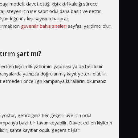
r payı modeli, davet ettiği kişi aktif kaldığı sürece
taj isteyen için ise sabit ödül daha basit ve nettir.
şündüğünüz kişi sayısına bakarak
tırmak için
güvenilir bahis siteleri
sayfası yardımcı olur.
tırım şart mı?
len kişinin ilk yatırımını yapması ya da belirli bir
yalarda yalnızca doğrulanmış kayıt yeterli olabilir.
t etmeden önce ilgili kampanya kurallarını okumanız
yoktur, getirdiğiniz her geçerli üye için ödül
kampanya bazlı bir tavan koyabilir. Davet edilen kişilerin
dir; sahte kayıtlar ödülü geçersiz kılar.