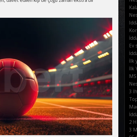
en, davet edilen kişi de çoğu zaman ekstra bir
Kal
Nes
Idd
Kor
İdd
Ev 
İdd
İlk
İlk
MS 
Nes
3 İ
Top
Maç
İdd
2 H
3 M