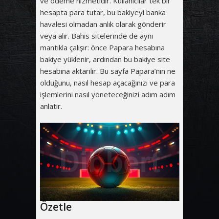
ve ödeme hizmetidir. Kullanıcılar tek bir
hesapta para tutar, bu bakiyeyi banka
havalesi olmadan anlık olarak gönderir
veya alır. Bahis sitelerinde de aynı
mantıkla çalışır: önce Papara hesabına
bakiye yüklenir, ardından bu bakiye site
hesabına aktarılır. Bu sayfa Papara’nın ne
olduğunu, nasıl hesap açacağınızı ve para
işlemlerini nasıl yöneteceğinizi adım adım
anlatır.
Özetle