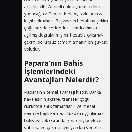
aktarılabilir. Önemli nokta şudur: çekim
yapacağınız Papara hesabı, sizin adınıza
kayıtlı olmalıdır. Başkasının hesabına çekim
çoğu sitede reddedilir. Kendi adınıza
açılmış doğrulanmış bir hesapla çalışmak,
çekimi sorunsuz tamamlamanın en güvenli
yoludur.
Papara’nın Bahis
İşlemlerindeki
Avantajları Nelerdir?
Papara’nın temel avantajı hızdır. Banka
havalesinin aksine, transfer çoğu
durumda anlık tamamlanır ve mesai
saatine bağlı kalmaz. Cüzdan uygulaması
bakiyeyi tek ekranda gösterir, böylece
yatırma ve çekme aynı yerden yönetilir.