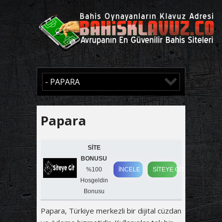
Papara
SİTE
BONUSU
%100
İNCELE
SİTEYE GİT
Hosgeldin
Bonusu
Papara, Türkiye merkezli bir dijital cüzdan