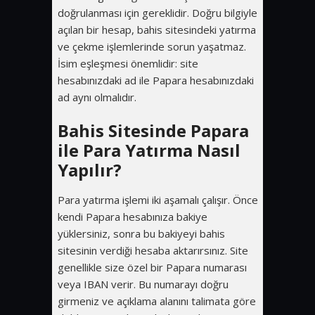
doğrulanması için gereklidir. Doğru bilgiyle
açılan bir hesap, bahis sitesindeki yatırma
ve çekme işlemlerinde sorun yaşatmaz.
İsim eşleşmesi önemlidir: site
hesabınızdaki ad ile Papara hesabınızdaki
ad aynı olmalıdır.
Bahis Sitesinde Papara
ile Para Yatırma Nasıl
Yapılır?
Para yatırma işlemi iki aşamalı çalışır. Önce
kendi Papara hesabınıza bakiye
yüklersiniz, sonra bu bakiyeyi bahis
sitesinin verdiği hesaba aktarırsınız. Site
genellikle size özel bir Papara numarası
veya IBAN verir. Bu numarayı doğru
girmeniz ve açıklama alanını talimata göre