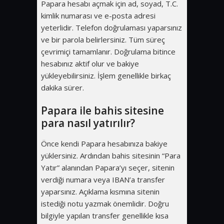
Papara hesabı açmak için ad, soyad, T.C.
kimlik numarası ve e-posta adresi
yeterlidir. Telefon doğrulaması yaparsınız
ve bir parola belirlersiniz. Tüm süreç
çevrimiçi tamamlanır. Doğrulama bitince
hesabınız aktif olur ve bakiye
yükleyebilirsiniz. İşlem genellikle birkaç
dakika sürer.
Papara ile bahis sitesine
para nasıl yatırılır?
Önce kendi Papara hesabınıza bakiye
yüklersiniz. Ardından bahis sitesinin “Para
Yatır” alanından Papara’yı seçer, sitenin
verdiği numara veya IBAN’a transfer
yaparsınız. Açıklama kısmına sitenin
istediği notu yazmak önemlidir. Doğru
bilgiyle yapılan transfer genellikle kısa