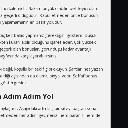
ıcı kalemidir. Rakam büyük olabilir; belirleyici olan
arda geçerli olduğudur. Kabul etmeden önce bonusun
ığı yaşamamanın en basit yoludur.
ç kez bahis yapmanız gerektiğini gösterir. Düşük
ten kullanılabilir olduğunu işaret eder. Çok yüksek
geçerli olan bonuslar, göründüğü kadar avantajlı
ayfasında karşılaştırabilirsiniz.
değil, koşullu bir teklif gibi okuyun. Şartları net yazan
irliği açısından da olumlu sinyal verir. Şeffaf bonus
r göstergesidir.
in Adım Adım Yol
aylaştırır. Aşağıdaki adımlar, bir siteyi baştan sona
ele etmeden her adımı geçmeniz, hem paranızı hem de