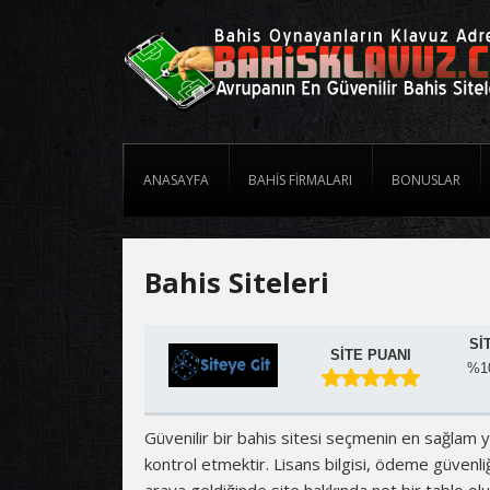
ANASAYFA
BAHİS FİRMALARI
BONUSLAR
Bahis Siteleri
Sİ
SİTE PUANI
%10
Güvenilir bir bahis sitesi seçmenin en sağlam yo
kontrol etmektir. Lisans bilgisi, ödeme güvenliğ