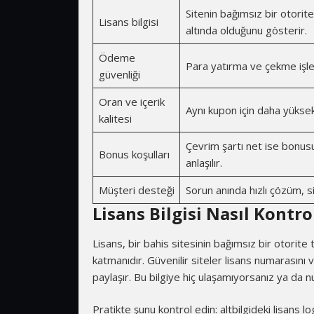
Sitenin bağımsız bir otorite
Lisans bilgisi
altında olduğunu gösterir.
Ödeme
Para yatırma ve çekme işleml
güvenliği
Oran ve içerik
Aynı kupon için daha yüksek
kalitesi
Çevrim şartı net ise bonusu
Bonus koşulları
anlaşılır.
Müşteri desteği
Sorun anında hızlı çözüm, s
Lisans Bilgisi Nasıl Kontrol
Lisans, bir bahis sitesinin bağımsız bir otorit
katmanıdır. Güvenilir siteler lisans numarasını 
paylaşır. Bu bilgiye hiç ulaşamıyorsanız ya da 
Pratikte şunu kontrol edin: altbilgideki lisans l