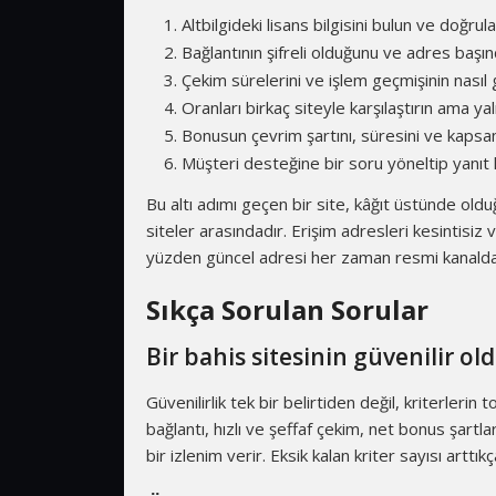
Altbilgideki lisans bilgisini bulun ve doğrul
Bağlantının şifreli olduğunu ve adres başın
Çekim sürelerini ve işlem geçmişinin nasıl
Oranları birkaç siteyle karşılaştırın ama 
Bonusun çevrim şartını, süresini ve kaps
Müşteri desteğine bir soru yöneltip yanıt hı
Bu altı adımı geçen bir site, kâğıt üstünde oldu
siteler arasındadır. Erişim adresleri kesintisiz
yüzden güncel adresi her zaman resmi kanaldan t
Sıkça Sorulan Sorular
Bir bahis sitesinin güvenilir o
Güvenilirlik tek bir belirtiden değil, kriterlerin t
bağlantı, hızlı ve şeffaf çekim, net bonus şartla
bir izlenim verir. Eksik kalan kriter sayısı arttıkç