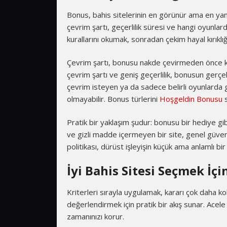
Bonus, bahis sitelerinin en görünür ama en yanılt
çevrim şartı, geçerlilik süresi ve hangi oyunl
kurallarını okumak, sonradan çekim hayal kırıkl
Çevrim şartı, bonusu nakde çevirmeden önce ka
çevrim şartı ve geniş geçerlilik, bonusun gerçek
çevrim isteyen ya da sadece belirli oyunlarda 
olmayabilir. Bonus türlerini
Hoşgeldin Bonusu
s
Pratik bir yaklaşım şudur: bonusu bir hediye gibi 
ve gizli madde içermeyen bir site, genel güvenil
politikası, dürüst işleyişin küçük ama anlamlı bi
İyi Bahis Sitesi Seçmek İç
Kriterleri sırayla uygulamak, kararı çok daha kol
değerlendirmek için pratik bir akış sunar. Ac
zamanınızı korur.