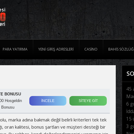
PARA YATIRMA
YENI GIRIŞ ADRESLERI
CASİNO
BAHİS SÖZLÜ
SO
45 
TE BONUSU
Maç
0 Hosgeldin
İNCELE
SİTEYE GİT
6 g
Bonusu
İdd
15 
lu, marka adına bakmak değil belirli kriterleri tek tek
3 g
i, oran kalitesi, bonus şartları ve müşteri desteği bir
Nes