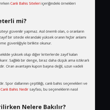
ırırken
Canlı Bahis Siteleri
içeriğindeki örnekleri
terli mi?
teyi güvenilir yapmaz. Asıl önemli olan, o oranların
zayıf bir sitede ekrandaki yüksek oranın hiçbir anlamı
e güvenliğiyle birlikte okunur.
şekilde yüksek olup diğer kriterlerde zayıf kalan
rır. Sağlıklı bir denge, biraz daha düşük ama istikrarlı
r. Oran avantajını kupon başına değil, uzun vadeli
ir. Spor dallarının çeşitliliği, canlı bahis seçenekleri ve
.
Canlı Bahis Nedir
sayfası, bu seçeneklerin nasıl
ilirken Nelere Bakılır?