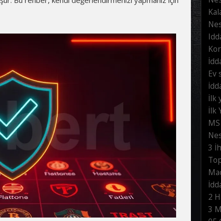
uşur. Bu rehber, kendi değerlendirmenizi yapmanız için
Kal
Nes
Idd
Kor
İdd
Ev 
İdd
İlk
İlk
MS 
Nes
3 İ
Top
Maç
İdd
2 H
3 M