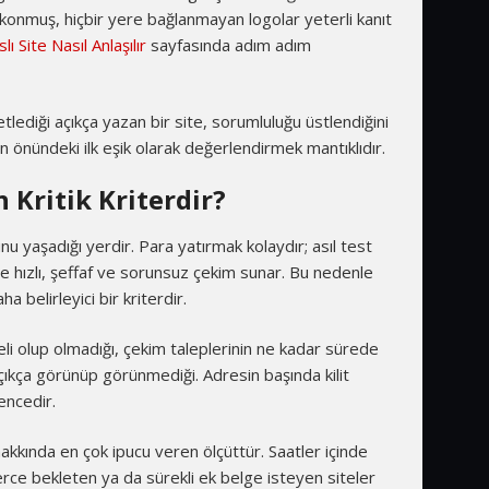
onmuş, hiçbir yere bağlanmayan logolar yeterli kanıt
lı Site Nasıl Anlaşılır
sayfasında adım adım
tlediği açıkça yazan bir site, sorumluluğu üstlendiğini
in önündeki ilk eşik olarak değerlendirmek mantıklıdır.
Kritik Kriterdir?
yaşadığı yerdir. Para yatırmak kolaydır; asıl test
te hızlı, şeffaf ve sorunsuz çekim sunar. Bu nedenle
 belirleyici bir kriterdir.
eli olup olmadığı, çekim taleplerinin ne kadar sürede
çıkça görünüp görünmediği. Adresin başında kilit
encedir.
hakkında en çok ipucu veren ölçüttür. Saatler içinde
rce bekleten ya da sürekli ek belge isteyen siteler