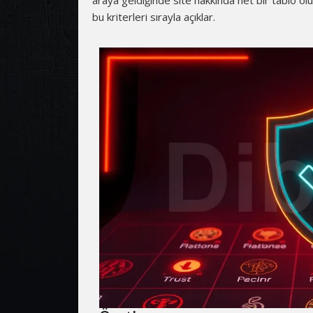
araya geldiğinde site hakkında net bir tablo ol
bu kriterleri sırayla açıklar.