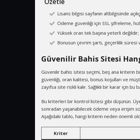
Özetle
Lisans bilgisi sayfanın altbilgisinde açık
Ödeme güvenliği için SSL şifreleme, hızl
Yüksek oran tek başına yeterli değildir; 
Bonusun çevrim şartı, geçerlilik süres
Güvenilir Bahis Sitesi Hang
Güvenilir bahis sitesi seçimi, beş ana kriterin b
güvenliği, oran kalitesi, bonus koşulları ve müşt
zayıfsa site riskli kalır. Sağlıklı bir karar için bu
Bu kriterleri bir kontrol listesi gibi düşünün.
sonradan yaşanabilecek ödeme veya erişim sor
Aşağıdaki tablo, hangi kriterin neden önemli ol
Kriter