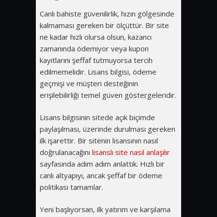
Canlı bahiste güvenilirlik, hızın gölgesinde
kalmaması gereken bir ölçüttür. Bir site
ne kadar hızlı olursa olsun, kazancı
zamanında ödemiyor veya kupon
kayıtlarını şeffaf tutmuyorsa tercih
edilmemelidir. Lisans bilgisi, ödeme
geçmişi ve müşteri desteğinin
erişilebilirliği temel güven göstergeleridir.
Lisans bilgisinin sitede açık biçimde
paylaşılması, üzerinde durulması gereken
ilk işarettir. Bir sitenin lisansının nasıl
doğrulanacağını
lisanslı site nasıl anlaşılır
sayfasında adım adım anlattık. Hızlı bir
canlı altyapıyı, ancak şeffaf bir ödeme
politikası tamamlar.
Yeni başlıyorsan, ilk yatırım ve karşılama