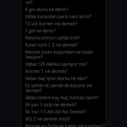
mı?
6 gol atana ne denir?
İddaa kazanılan para nasıl alınır?
15 üst korner ne demek?
3 gol ne denir?
Nesine.com’un sahibi kim?
Kalan süre 1 2 ne demek?
Nesine tutan kupondan ne kadar
kesiyor?
Iddaa 120 dakika sayılıyor mu?
Korner 1 ne demek?
İddaa maç iptal olursa ne olur?
Ev sahibi iki yarıda da kazanır ne
demek?
İddaa sistem kaç maç tutması lazım?
İlk yarı 1 üstü ne demek?
İlk Yarı 1.5 Alt Üst Ne Demek?
MS 2 ne demek misli?
Nesine en fazla ne kadar para veriyor?