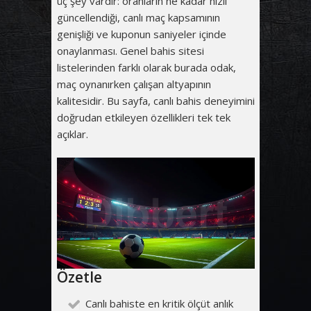
üç şey vardır: oranların ne kadar hızlı
güncellendiği, canlı maç kapsamının
genişliği ve kuponun saniyeler içinde
onaylanması. Genel bahis sitesi
listelerinden farklı olarak burada odak,
maç oynanırken çalışan altyapının
kalitesidir. Bu sayfa, canlı bahis deneyimini
doğrudan etkileyen özellikleri tek tek
açıklar.
Özetle
Canlı bahiste en kritik ölçüt anlık