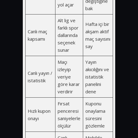
değiştiğine
yol açar
bak
Alt lig ve
Hafta içi bir
farklı spor
Canlı maç
akşam aktif
dallarında
kapsamı
maç sayısını
seçenek
say
sunar
Maçı
Yayın
izleyip
akıcılığını ve
Canlı yayın /
veriye
istatistik
istatistik
göre karar
panelini
verdirir
dene
Fırsat
Kuponu
Hızlı kupon
penceresi
onaylama
onayı
saniyelerle
süresini
ölçülür
gözlemle
Canlı
Mobilde