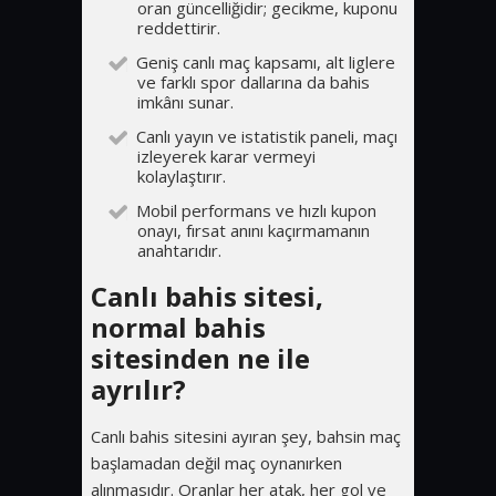
oran güncelliğidir; gecikme, kuponu
reddettirir.
Geniş canlı maç kapsamı, alt liglere
ve farklı spor dallarına da bahis
imkânı sunar.
Canlı yayın ve istatistik paneli, maçı
izleyerek karar vermeyi
kolaylaştırır.
Mobil performans ve hızlı kupon
onayı, fırsat anını kaçırmamanın
anahtarıdır.
Canlı bahis sitesi,
normal bahis
sitesinden ne ile
ayrılır?
Canlı bahis sitesini ayıran şey, bahsin maç
başlamadan değil maç oynanırken
alınmasıdır. Oranlar her atak, her gol ve