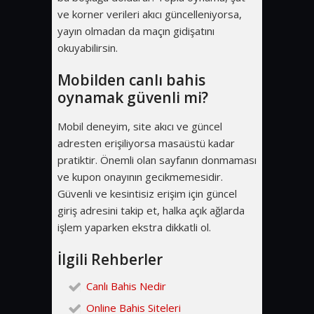
ve korner verileri akıcı güncelleniyorsa,
yayın olmadan da maçın gidişatını
okuyabilirsin.
Mobilden canlı bahis
oynamak güvenli mi?
Mobil deneyim, site akıcı ve güncel
adresten erişiliyorsa masaüstü kadar
pratiktir. Önemli olan sayfanın donmaması
ve kupon onayının gecikmemesidir.
Güvenli ve kesintisiz erişim için güncel
giriş adresini takip et, halka açık ağlarda
işlem yaparken ekstra dikkatli ol.
İlgili Rehberler
Canlı Bahis Nedir
Online Bahis Siteleri