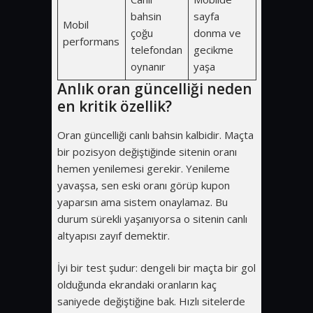
bahsin
sayfa
Mobil
çoğu
donma ve
performans
telefondan
gecikme
oynanır
yaşa
Anlık oran güncelliği neden
en kritik özellik?
Oran güncelliği canlı bahsin kalbidir. Maçta
bir pozisyon değiştiğinde sitenin oranı
hemen yenilemesi gerekir. Yenileme
yavaşsa, sen eski oranı görüp kupon
yaparsın ama sistem onaylamaz. Bu
durum sürekli yaşanıyorsa o sitenin canlı
altyapısı zayıf demektir.
İyi bir test şudur: dengeli bir maçta bir gol
olduğunda ekrandaki oranların kaç
saniyede değiştiğine bak. Hızlı sitelerde