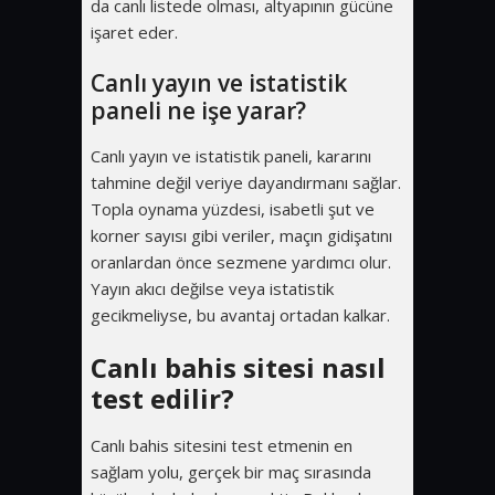
da canlı listede olması, altyapının gücüne
işaret eder.
Canlı yayın ve istatistik
paneli ne işe yarar?
Canlı yayın ve istatistik paneli, kararını
tahmine değil veriye dayandırmanı sağlar.
Topla oynama yüzdesi, isabetli şut ve
korner sayısı gibi veriler, maçın gidişatını
oranlardan önce sezmene yardımcı olur.
Yayın akıcı değilse veya istatistik
gecikmeliyse, bu avantaj ortadan kalkar.
Canlı bahis sitesi nasıl
test edilir?
Canlı bahis sitesini test etmenin en
sağlam yolu, gerçek bir maç sırasında