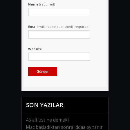
Name
(required)
Email
(will not be published) (required)
Website
SON YAZILAR
45 alt üst ne demek?
Maç başladıktan sonra iddaa oynanır