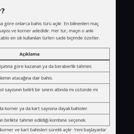
r?
a göre onlarca bahis türü açılır. En bilinenleri maç
ayısı ve korner adedidir. Her tür, maçın o anki
ablo en sık kullanılan türleri sade biçimde özetler.
Açıklama
işatına göre kazanan ya da beraberlik tahmini.
akımın atacağına dair bahis.
 sayısının belirli bir sınırın altında mı üstünde mi
ında korner ya da kart sayısına dayalı bahisler.
birlikte tahmin edildiği kombine seçenek.
 korner ve kart bahisleri sürekli açılır. Yeni başlayanlar