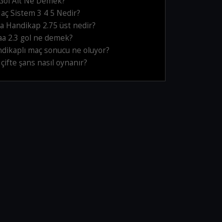
Gol Alt Ne Demek?
aç Sistem 3 4 5 Nedir?
a Handikap 2.75 üst nedir?
aa 2.3 gol ne demek?
dikaplı maç sonucu ne oluyor?
 çifte şans nasıl oynanır?