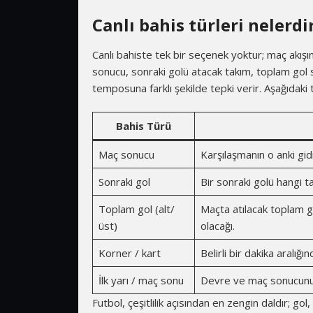
Canlı bahis türleri nelerdi
Canlı bahiste tek bir seçenek yoktur; maç akışın
sonucu, sonraki golü atacak takım, toplam gol s
temposuna farklı şekilde tepki verir. Aşağıdaki t
Bahis Türü
Maç sonucu
Karşılaşmanın o anki gid
Sonraki gol
Bir sonraki golü hangi t
Toplam gol (alt/
Maçta atılacak toplam gol
üst)
olacağı.
Korner / kart
Belirli bir dakika aralığ
İlk yarı / maç sonu
Devre ve maç sonucunun 
Futbol, çeşitlilik açısından en zengin daldır; gol,