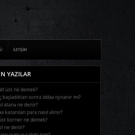
ĞÜ
İLETİŞİM
N YAZILAR
alt üst ne demek?
 başladıktan sonra iddaa oynanır mı?
ol atana ne denir?
aa kazanılan para nasıl alınır?
üst korner ne demek?
ol ne denir?
ine.com’un sahibi kim?