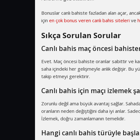
Bonuslar canlı bahiste fazladan alan açar, anca
için
en çok bonus veren canlı bahis siteleri
ve
h
Sıkça Sorulan Sorular
Canlı bahis maç öncesi bahisten
Evet. Maç öncesi bahiste oranlar sabittir ve kar
saha içindeki her gelişmeyle anlık değişir. Bu 
takip etmeyi gerektirir.
Canlı bahis için maçı izlemek şa
Zorunlu değil ama büyük avantaj sağlar. Sahad
oranların neden değiştiğini daha iyi anlar. Sa
İzlemek, doğru zamanlamanın temelidir.
Hangi canlı bahis türüyle başl