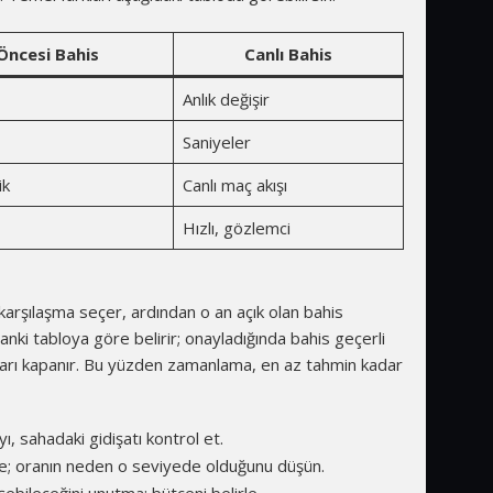
Öncesi Bahis
Canlı Bahis
Anlık değişir
Saniyeler
ik
Canlı maç akışı
Hızlı, gözlemci
arşılaşma seçer, ardından o an açık olan bahis
anki tabloya göre belirir; onayladığında bahis geçerli
azıları kapanır. Bu yüzden zamanlama, en az tahmin kadar
, sahadaki gidişatı kontrol et.
cele; oranın neden o seviyede olduğunu düşün.
bileceğini unutma; bütçeni belirle.