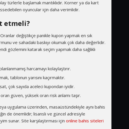
lay türlerle başlamak mantıklıdır. Korner ya da kart
ssedebilen oyuncular için daha verimlidir.
t etmeli?
ir. Oranlar değiştikçe panikle kupon yapmak en sık
formunu ve sahadaki baskıyı okumak çok daha değerlidir.
kendi gözlemini katarak seçim yapmak daha sağlıklı
planlanmamış harcamayı kolaylaştırır.
k, tablonun yarısını kaçırmaktır.
sat, çok sayıda aceleci kupondan iyidir.
oran güven, yüksek oran risk anlamı taşır.
cı veya uygulama üzerinden, masaüstündekiyle aynı bahis
ğin de önemlidir; lisanslı ve güncel adresiyle
im sunar. Site karşılaştırması için
online bahis siteleri