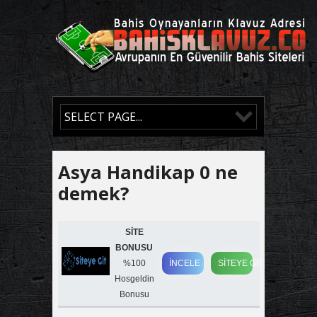
Asya Handikap 0 ne
demek?
SİTE
BONUSU
%100
İNCELE
SİTEYE GİT
Hosgeldin
Bonusu