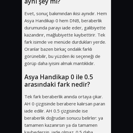
aynı şey mi?
Evet, sonuç bakımından ikisi aynıdır. Hem
Asya Handikap 0 hem DNB, beraberlik
durumunda parayı iade eder, galibiyette
kazandırır, mağlubiyette kaybettirir. Tek
fark isimde ve menüde durdukları yerde.
Oranlar bazen birkaç ondalık farklı
görünebilir, bu yüzden iki seçeneği de
görüp daha iyisini almak mantıklıdır.
Asya Handikap 0 ile 0.5
arasındaki fark nedir?
Tek fark beraberlik anında ortaya çıkar.
AH 0 çizgisinde berabere kalırsan paran
iade edilir. AH 0.5 çizgisinde ise
beraberlik doğrudan sonucu belirler: ya
tamamen kazanırsın ya da tamamen
kaybedersin, iade olmaz. 0.5 daha