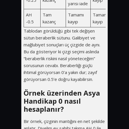
-0.25
kazanç
kayıp
yarısı iade
AH
Tam
Tamamı
Tamamı
-0.5
kazanç
kayıp
kayıp
Tablodan görüldüğü gibi tek değişen
sütun beraberlik sütunu. Galibiyet ve
mağlubiyet sonuçları üç çizgide de aynı.
Bu da gösteriyor ki çizgi seçimi aslında
“beraberlik riskini nasıl yöneteceğim”
sorusunun cevabı. Beraberliği güçlü
ihtimal görüyorsan 0’a yakın dur; zayıf
görüyorsan 0.5’e doğru kayabilirsin.
Örnek üzerinden Asya
Handikap 0 nasıl
hesaplanır?
Bir örnek, çizginin mantığını en net şekilde
anlatır. Diyelim ev sahibi takıma AH 0 ile