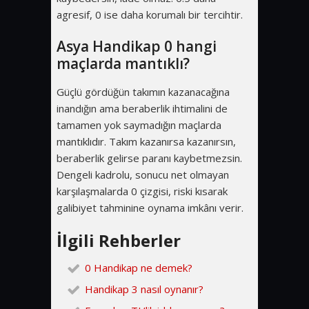
agresif, 0 ise daha korumalı bir tercihtir.
Asya Handikap 0 hangi
maçlarda mantıklı?
Güçlü gördüğün takımın kazanacağına
inandığın ama beraberlik ihtimalini de
tamamen yok saymadığın maçlarda
mantıklıdır. Takım kazanırsa kazanırsın,
beraberlik gelirse paranı kaybetmezsin.
Dengeli kadrolu, sonucu net olmayan
karşılaşmalarda 0 çizgisi, riski kısarak
galibiyet tahminine oynama imkânı verir.
İlgili Rehberler
0 Handikap ne demek?
Handikap 3 nasıl oynanır?