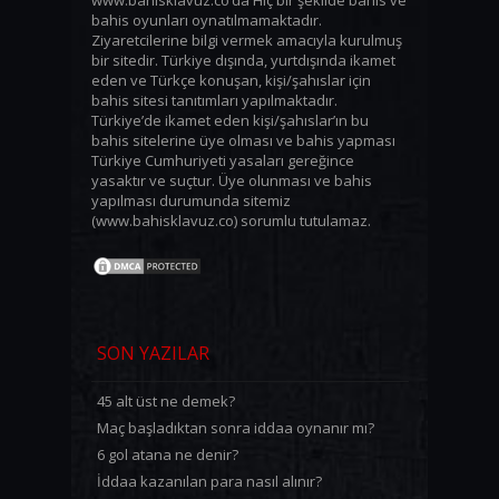
www.bahisklavuz.co’da Hiç bir şekilde bahis ve
bahis oyunları oynatılmamaktadır.
Ziyaretcilerine bilgi vermek amacıyla kurulmuş
bir sitedir. Türkiye dışında, yurtdışında ikamet
eden ve Türkçe konuşan, kişi/şahıslar için
bahis sitesi tanıtımları yapılmaktadır.
Türkiye’de ikamet eden kişi/şahıslar’ın bu
bahis sitelerine üye olması ve bahis yapması
Türkiye Cumhuriyeti yasaları gereğince
yasaktır ve suçtur. Üye olunması ve bahis
yapılması durumunda sitemiz
(www.bahisklavuz.co) sorumlu tutulamaz.
SON YAZILAR
45 alt üst ne demek?
Maç başladıktan sonra iddaa oynanır mı?
6 gol atana ne denir?
İddaa kazanılan para nasıl alınır?