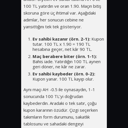
100 TL yatırdın ve oran 1.90. Maçın bitiş
skoruna göre üç ihtimal var. Aşağıdaki
adımlar, her sonucun cebine ne
yansıttığını tek tek gösteriyor.
Ev sahibi kazanır (örn. 2-1):
Kupon
tutar. 100 TL x 1.90 = 190 TL
hesabına geçer, net kâr 90 TL.
Maç berabere biter (örn. 1-1):
Bahis iade. Yatırdığın 100 TL aynen
geri döner, ne kâr ne zarar.
Ev sahibi kaybeder (örn. 0-2):
Kupon yanar. 100 TL kayıp olur.
Aynı maçı AH -0.5 ile oynasaydın, 1-1
sonucunda 100 TL’yi doğrudan
kaybederdin. Aradaki o tek satır, çoğu
kupon kararının özüdür. Çizgi seçerken
takımların form durumunu, sakatlık
tablosunu ve sahadaki dengeyi