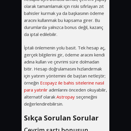
olarak tamamlamak için riski sıfırlayan zıt
bahisler kurmak ya da başkasının ödeme
aracını kullanmak bu kapsama girer. Bu
durumlarda yalnızca bonus değil, kazanç
da iptal edilebilir.
İptali önlemenin yolu basit. Tek hesap aç,
gerçek bilgilerini gir, ödeme aracını kendi
adına kullan ve çevrimi süre dolmadan
bitir. Hesap doğrulamasını hızlandırmak
için yatırım yöntemini de baştan netleştir;
örneğin
Ecopayz ile bahis sitelerine nasıl
para yatırılır
adımlarını önceden okuyabilir,
alternatif olarak
Astropay
seçeneğini
değerlendirebilirsin.
Sıkça Sorulan Sorular
Çevrim şartı bonusun