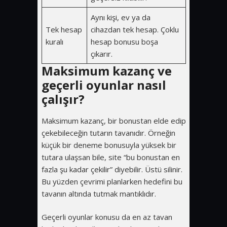
Aynı kişi, ev ya da
Tek hesap
cihazdan tek hesap. Çoklu
kuralı
hesap bonusu boşa
çıkarır.
Maksimum kazanç ve
geçerli oyunlar nasıl
çalışır?
Maksimum kazanç, bir bonustan elde edip
çekebileceğin tutarın tavanıdır. Örneğin
küçük bir deneme bonusuyla yüksek bir
tutara ulaşsan bile, site “bu bonustan en
fazla şu kadar çekilir” diyebilir. Üstü silinir.
Bu yüzden çevrimi planlarken hedefini bu
tavanın altında tutmak mantıklıdır.
Geçerli oyunlar konusu da en az tavan