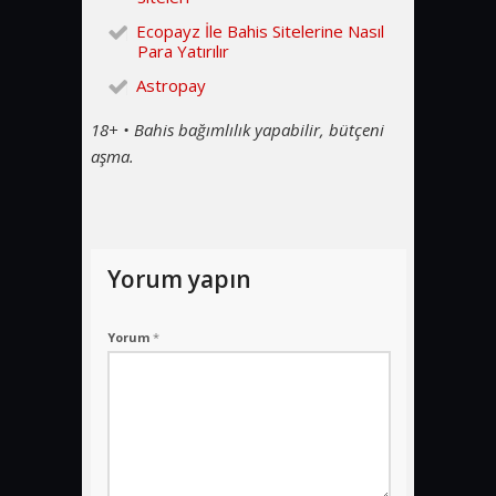
Ecopayz İle Bahis Sitelerine Nasıl
Para Yatırılır
Astropay
18+ • Bahis bağımlılık yapabilir, bütçeni
aşma.
Yorum yapın
Yorum
*