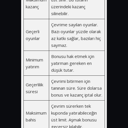
kazanç
üzerindeki kazanç
silinebilir.
Çevrime sayılan oyunlar.
Geçerli
Bazı oyunlar yüzde olarak
oyunlar
az katkı sağlar, bazıları hiç
saymaz.
Bonusu hak etmek için
Minimum
yatırman gereken en
yatırım
düşük tutar.
Çevrimi bitirmen için
Geçerlilik
tanınan süre. Süre dolarsa
süresi
bonus ve kazanç iptal olur.
Çevrim sürerken tek
Maksimum
kuponda yatırabileceğin
bahis
üst limit. Aşmak bonusu
geçersiz kılabilir.