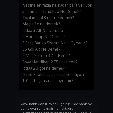
Nesine en fazla ne kadar para veriyor?
3 İhtimalli Handikap Ne Demek?
Toplam gol 3 üst ne demek?
Maçta 1x ne demek?
İddaa 3 Alt Ne Demek?
2 Handikap Ne Demek?
3 Maç Banko Sistem Nasıl Oynanır?
05 Gol Alt Ne Demek?
5 Maç Sistem 3 4 5 Nedir?
Asya Handikap 2.75 üst nedir?
İddaa 2.3 gol ne demek?
Handikaplı maç sonucu ne oluyor?
1-0 çifte şans nasıl oynanır?
www.bahisklavuz.co’da Hiç bir şekilde bahis ve
bahis oyunları oynatılmamaktadır.