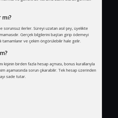
 mı?
 sorunsuz ilerler. Süreyi uzatan asıl şey, üyelikte
yuşmamasıdır. Gerçek bilgilerini baştan girip ödemeyi
 tamamlanır ve çekim öngörülebilir hale gelir.
ım?
nı kişinin birden fazla hesap açması, bonus kurallarıyla
ekim aşamasında sorun çıkarabilir. Tek hesap üzerinden
ayı sade tutar.