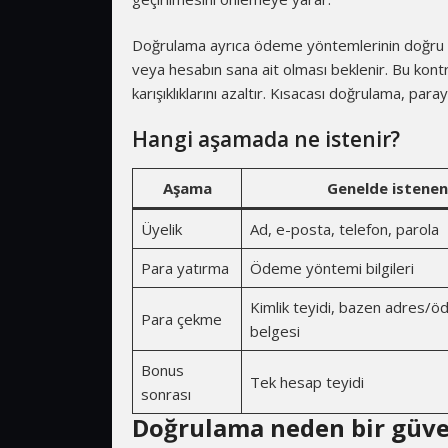
Doğrulama ayrıca ödeme yöntemlerinin doğru kiş
veya hesabın sana ait olması beklenir. Bu kont
karışıklıklarını azaltır. Kısacası doğrulama, par
Hangi aşamada ne istenir?
Aşama
Genelde istenen
Üyelik
Ad, e-posta, telefon, parola
Para yatırma
Ödeme yöntemi bilgileri
Kimlik teyidi, bazen adres/
Para çekme
belgesi
Bonus
Tek hesap teyidi
sonrası
Doğrulama neden bir güven