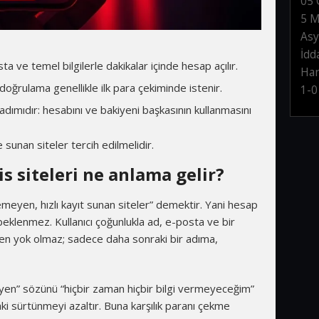
05 
5 M
Asy
İdd
ta ve temel bilgilerle dakikalar içinde hesap açılır.
Han
doğrulama genellikle ilk para çekiminde istenir.
1-0
dımıdır: hesabını ve bakiyeni başkasının kullanmasını
e sunan siteler tercih edilmelidir.
s siteleri ne anlama gelir?
meyen, hızlı kayıt sunan siteler” demektir. Yani hesap
beklenmez. Kullanıcı çoğunlukla ad, e-posta ve bir
en yok olmaz; sadece daha sonraki bir adıma,
yen” sözünü “hiçbir zaman hiçbir bilgi vermeyeceğim”
taki sürtünmeyi azaltır. Buna karşılık paranı çekme