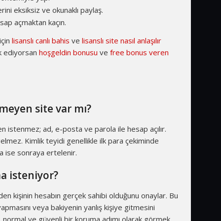
ini eksiksiz ve okunaklı paylaş.
hesap açmaktan kaçın.
için
lisanslı canlı bahis
ve
lisanslı site nasıl anlaşılır
ak ediyorsan
hoşgeldin bonusu
ve
free bonus veren
nmeyen site var mı?
 istenmez; ad, e-posta ve parola ile hesap açılır.
lmez. Kimlik teyidi genellikle ilk para çekiminde
a ise sonraya ertelenir.
 isteniyor?
en kişinin hesabın gerçek sahibi olduğunu onaylar. Bu
apmasını veya bakiyenin yanlış kişiye gitmesini
l, normal ve güvenli bir koruma adımı olarak görmek