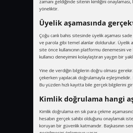
zamanı geldiğinde sitenin kimliğini onaylama
yöneliktir.
Üyelik aşamasında gerçek
Çoğu canlı bahis sitesinde üyelik aşaması sade
ve parola gibi temel alanlar doldurulur. Üyeli
site önce kullanıcının platformu denemesini ve h
kullanıcı deneyimini kolaylaştıran yaygın bir yak
Yine de verdiğin bilgilerin doğru olması gerekir. 
çekerken yapılacak doğrulamayla eşleşmelidir. B
Bu yüzden hızlı kayıtta bile gerçek bilgilerini gi
Kimlik doğrulama hangi a
Kimlik doğrulama en sık para çekme aşamasında k
hesabın gerçek sahibi olduğunu onaylamak ister
koruyan bir güvenlik katmanıdır. Başkasının se
geçirilmesini önlemeye yarar.