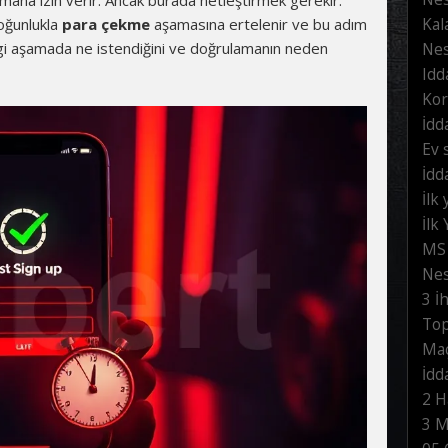
ana izin verir. Ancak burada netleştirmek gerekir:
oğunlukla
para çekme
aşamasına ertelenir ve bu adım
Kal
ngi aşamada ne istendiğini ve doğrulamanın neden
Nes
Idd
Kor
İdd
Ev 
İdd
İlk
İlk
MS 
Nes
3 İ
Top
Maç
İdd
2 H
3 M