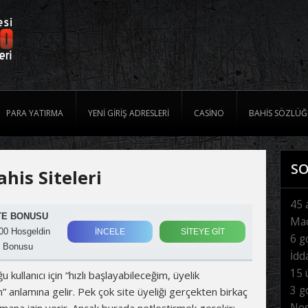
PARA YATIRMA
YENI GIRIŞ ADRESLERI
CASİNO
BAHİS SÖZLÜ
SO
his Siteleri
45 
TE BONUSU
Maç
0 Hosgeldin
İNCELE
SİTEYE GİT
6 g
Bonusu
İdd
15 
 kullanıcı için “hızlı başlayabileceğim, üyelik
3 g
nlamına gelir. Pek çok site üyeliği gerçekten birkaç
Nes