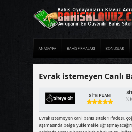
ANASAYFA
BAHİS FİRMALARI
BONUSLAR
Evrak istemeyen Canlı Ba
Sİ
SİTE PUANI
%10
Evrak istemeyen canlı bahis siteleri ifadesi, çoğu
aşamasında belge yüklemekle uğraşmayacağım” a