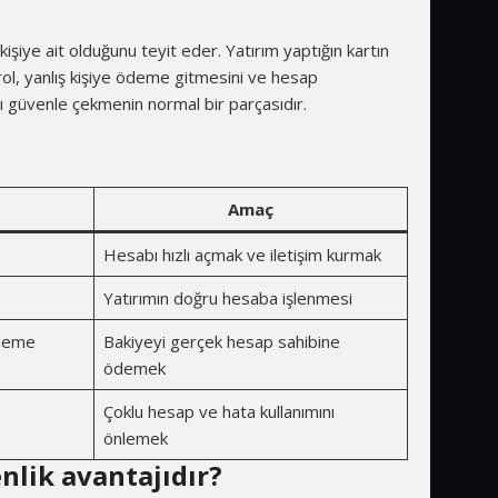
iye ait olduğunu teyit eder. Yatırım yaptığın kartın
rol, yanlış kişiye ödeme gitmesini ve hesap
ayı güvenle çekmenin normal bir parçasıdır.
Amaç
Hesabı hızlı açmak ve iletişim kurmak
Yatırımın doğru hesaba işlenmesi
ödeme
Bakiyeyi gerçek hesap sahibine
ödemek
Çoklu hesap ve hata kullanımını
önlemek
lik avantajıdır?