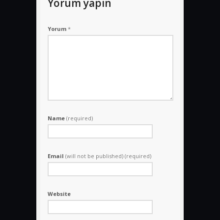
Yorum yapın
Yorum
*
Name
(required)
Email
(will not be published) (required)
Website