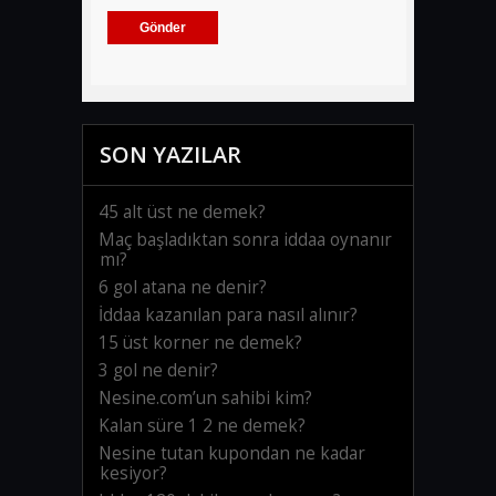
SON YAZILAR
45 alt üst ne demek?
Maç başladıktan sonra iddaa oynanır
mı?
6 gol atana ne denir?
İddaa kazanılan para nasıl alınır?
15 üst korner ne demek?
3 gol ne denir?
Nesine.com’un sahibi kim?
Kalan süre 1 2 ne demek?
Nesine tutan kupondan ne kadar
kesiyor?