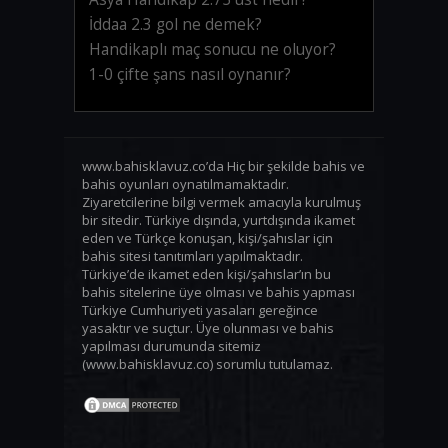
İddaa 2.3 gol ne demek?
Handikaplı maç sonucu ne oluyor?
1-0 çifte şans nasıl oynanır?
www.bahisklavuz.co’da Hiç bir şekilde bahis ve
bahis oyunları oynatılmamaktadır.
Ziyaretcilerine bilgi vermek amacıyla kurulmuş
bir sitedir. Türkiye dışında, yurtdışında ikamet
eden ve Türkçe konuşan, kişi/şahıslar için
bahis sitesi tanıtımları yapılmaktadır.
Türkiye’de ikamet eden kişi/şahıslar’ın bu
bahis sitelerine üye olması ve bahis yapması
Türkiye Cumhuriyeti yasaları gereğince
yasaktır ve suçtur. Üye olunması ve bahis
yapılması durumunda sitemiz
(www.bahisklavuz.co) sorumlu tutulamaz.