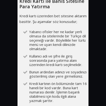
Kredi Kartı ile Bahis Sitesine
Para Yatırma
Kredi kartı üzerinden bet sitesine aktarım
basittir. Şu aşamalar söz konusudur;
Yabancı ofisler her ne kadar yerli
olmasa da sitelerinde bir Türkçe dil
seçeneği vardır. Böylelikle her türlü
menü ve uyarı kendi dilinizde
olmaktadır.
Kullanıcı adı ve şifre ile giriş
sonrasında para yatırma alanı
üzerinden kredi kartı seçilmelidir.
Bunun ardından adınızı ve soyadınızı
gösterilmiş olan yere girmelisiniz.
Kredi kartının ön bölümünde tam 16
haneli bir kod vardır. Buna kart
numarası denilir. İşlemin başarılı
olabilmesi için kodu ilgili alana
yazmak şarttır.