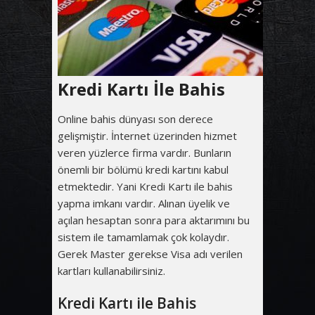
Kredi Kartı İle Bahis
Online bahis dünyası son derece
gelişmiştir. İnternet üzerinden hizmet
veren yüzlerce firma vardır. Bunların
önemli bir bölümü kredi kartını kabul
etmektedir. Yani Kredi Kartı ile bahis
yapma imkanı vardır. Alınan üyelik ve
açılan hesaptan sonra para aktarımını bu
sistem ile tamamlamak çok kolaydır.
Gerek Master gerekse Visa adı verilen
kartları kullanabilirsiniz.
Kredi Kartı ile Bahis