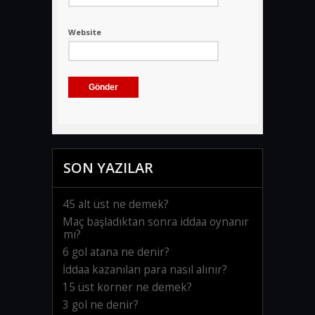
Website
SON YAZILAR
45 alt üst ne demek?
Maç başladıktan sonra iddaa oynanır
mı?
6 gol atana ne denir?
İddaa kazanılan para nasıl alınır?
15 üst korner ne demek?
3 gol ne denir?