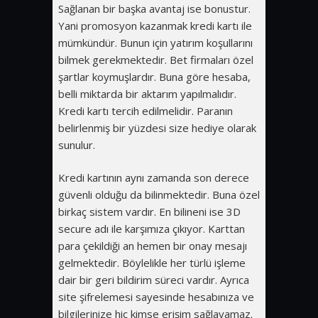
Sağlanan bir başka avantaj ise bonustur.
Yani promosyon kazanmak kredi kartı ile
mümkündür. Bunun için yatırım koşullarını
bilmek gerekmektedir. Bet firmaları özel
şartlar koymuşlardır. Buna göre hesaba,
belli miktarda bir aktarım yapılmalıdır.
Kredi kartı tercih edilmelidir. Paranın
belirlenmiş bir yüzdesi size hediye olarak
sunulur.
Kredi kartının aynı zamanda son derece
güvenli olduğu da bilinmektedir. Buna özel
birkaç sistem vardır. En bilineni ise 3D
secure adı ile karşımıza çıkıyor. Karttan
para çekildiği an hemen bir onay mesajı
gelmektedir. Böylelikle her türlü işleme
dair bir geri bildirim süreci vardır. Ayrıca
site şifrelemesi sayesinde hesabınıza ve
bilgilerinize hiç kimse erişim sağlayamaz.