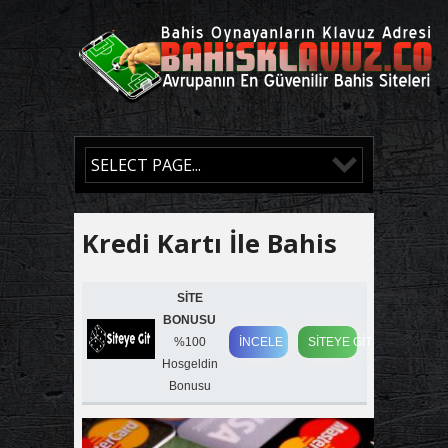
Kredi Kartı İle Bahis
SİTE
BONUSU
%100
İNCELE
SİTEYE GİT
Hosgeldin
Bonusu