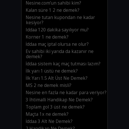
Nesine.com’un sahibi kim?
Kalan süre 1 2 ne demek?
Nesine tutan kupondan ne kadar
kesiyor?
Iddaa 120 dakika sayılıyor mu?
Korner 1 ne demek?
İddaa maç iptal olursa ne olur?
Ev sahibi iki yarıda da kazanır ne
demek?
İddaa sistem kaç maç tutması lazım?
İlk yarı 1 üstü ne demek?
İlk Yarı 1.5 Alt Üst Ne Demek?
MS 2 ne demek misli?
Nesine en fazla ne kadar para veriyor?
3 İhtimalli Handikap Ne Demek?
Toplam gol 3 üst ne demek?
Maçta 1x ne demek?
İddaa 3 Alt Ne Demek?
2 Handikap Ne Demek?