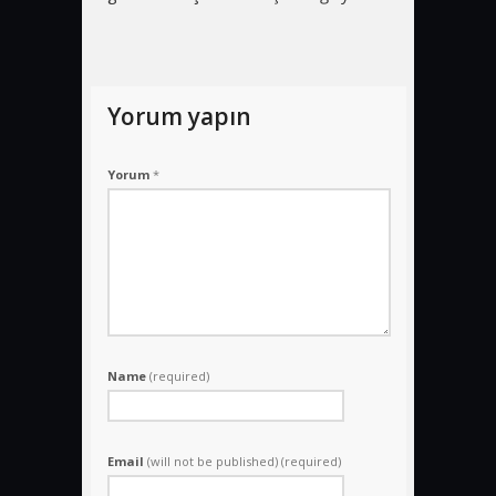
Yorum yapın
Yorum
*
Name
(required)
Email
(will not be published) (required)