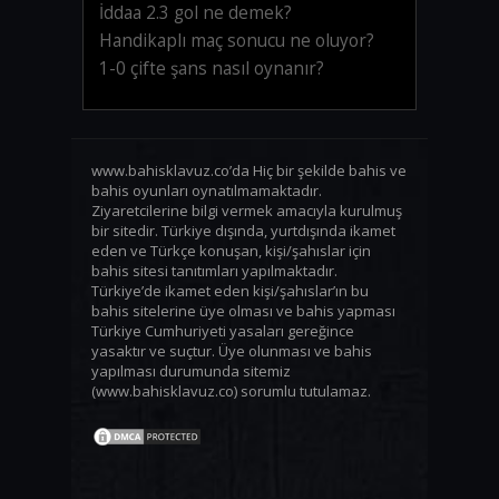
İddaa 2.3 gol ne demek?
Handikaplı maç sonucu ne oluyor?
1-0 çifte şans nasıl oynanır?
www.bahisklavuz.co’da Hiç bir şekilde bahis ve
bahis oyunları oynatılmamaktadır.
Ziyaretcilerine bilgi vermek amacıyla kurulmuş
bir sitedir. Türkiye dışında, yurtdışında ikamet
eden ve Türkçe konuşan, kişi/şahıslar için
bahis sitesi tanıtımları yapılmaktadır.
Türkiye’de ikamet eden kişi/şahıslar’ın bu
bahis sitelerine üye olması ve bahis yapması
Türkiye Cumhuriyeti yasaları gereğince
yasaktır ve suçtur. Üye olunması ve bahis
yapılması durumunda sitemiz
(www.bahisklavuz.co) sorumlu tutulamaz.