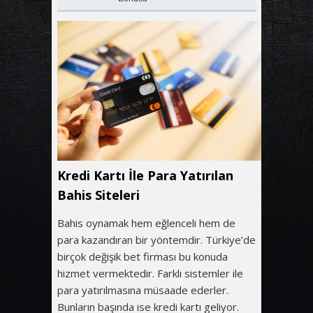
Kredi Kartı İle Para Yatırılan
Bahis Siteleri
Bahis oynamak hem eğlenceli hem de
para kazandıran bir yöntemdir. Türkiye’de
birçok değişik bet firması bu konuda
hizmet vermektedir. Farklı sistemler ile
para yatırılmasına müsaade ederler.
Bunların başında ise kredi kartı geliyor.