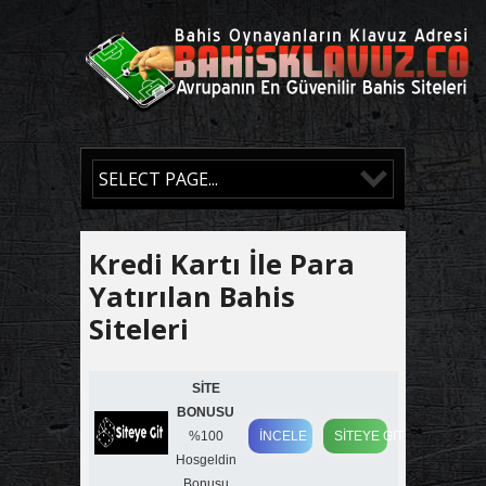
Kredi Kartı İle Para
Yatırılan Bahis
Siteleri
SİTE
BONUSU
%100
İNCELE
SİTEYE GİT
Hosgeldin
Bonusu