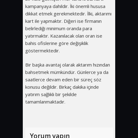
kampanyaya dahildir. İki önemli hususa
dikkat etmek gerekmektedir. İlki, aktarımı
kart ile yapmaktır. Diğeri ise firmanın
belirlediği minimum oranda para
yatırmaktır. Kazanılacak olan oran ise
bahis ofislerine göre değişiklik
göstermektedir.
Bir başka avantaj olarak aktarım hızından
bahsetmek mümkündür. Günlerce ya da
saatlerce devam eden bir süreç söz
konusu değildir. Birkaç dakika içinde
yatırım sağlıklı bir şekilde
tamamlanmaktadır.
Yorum yapın