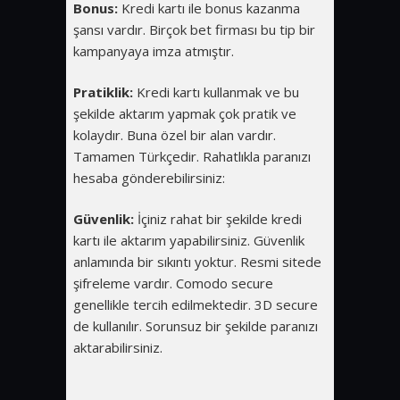
Bonus:
Kredi kartı ile bonus kazanma
şansı vardır. Birçok bet firması bu tip bir
kampanyaya imza atmıştır.
Pratiklik:
Kredi kartı kullanmak ve bu
şekilde aktarım yapmak çok pratik ve
kolaydır. Buna özel bir alan vardır.
Tamamen Türkçedir. Rahatlıkla paranızı
hesaba gönderebilirsiniz:
Güvenlik:
İçiniz rahat bir şekilde kredi
kartı ile aktarım yapabilirsiniz. Güvenlik
anlamında bir sıkıntı yoktur. Resmi sitede
şifreleme vardır. Comodo secure
genellikle tercih edilmektedir. 3D secure
de kullanılır. Sorunsuz bir şekilde paranızı
aktarabilirsiniz.