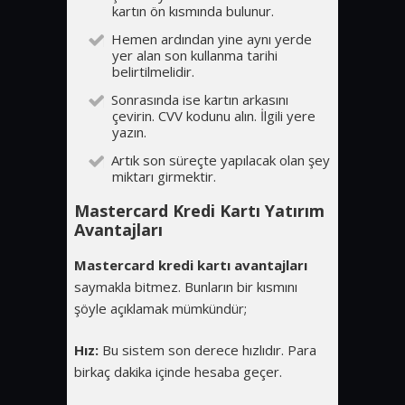
kartın ön kısmında bulunur.
Hemen ardından yine aynı yerde
yer alan son kullanma tarihi
belirtilmelidir.
Sonrasında ise kartın arkasını
çevirin. CVV kodunu alın. İlgili yere
yazın.
Artık son süreçte yapılacak olan şey
miktarı girmektir.
Mastercard Kredi Kartı Yatırım
Avantajları
Mastercard kredi kartı avantajları
saymakla bitmez. Bunların bir kısmını
şöyle açıklamak mümkündür;
Hız:
Bu sistem son derece hızlıdır. Para
birkaç dakika içinde hesaba geçer.