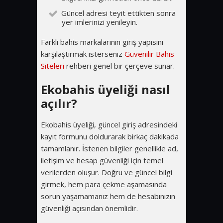
Güncel adresi teyit ettikten sonra
yer imlerinizi yenileyin.
Farklı bahis markalarının giriş yapısını
karşılaştırmak isterseniz
Güvenilir Bahis
Siteleri
rehberi genel bir çerçeve sunar.
Ekobahis üyeliği nasıl
açılır?
Ekobahis üyeliği, güncel giriş adresindeki
kayıt formunu doldurarak birkaç dakikada
tamamlanır. İstenen bilgiler genellikle ad,
iletişim ve hesap güvenliği için temel
verilerden oluşur. Doğru ve güncel bilgi
girmek, hem para çekme aşamasında
sorun yaşamamanız hem de hesabınızın
güvenliği açısından önemlidir.