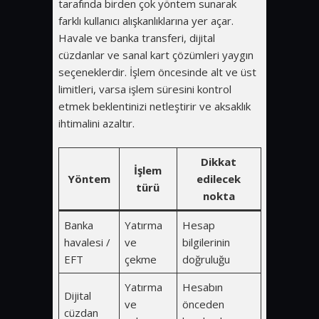
tarafında birden çok yöntem sunarak
farklı kullanıcı alışkanlıklarına yer açar.
Havale ve banka transferi, dijital
cüzdanlar ve sanal kart çözümleri yaygın
seçeneklerdir. İşlem öncesinde alt ve üst
limitleri, varsa işlem süresini kontrol
etmek beklentinizi netleştirir ve aksaklık
ihtimalini azaltır.
Dikkat
İşlem
Yöntem
edilecek
türü
nokta
Banka
Yatırma
Hesap
havalesi /
ve
bilgilerinin
EFT
çekme
doğruluğu
Yatırma
Hesabın
Dijital
ve
önceden
cüzdan