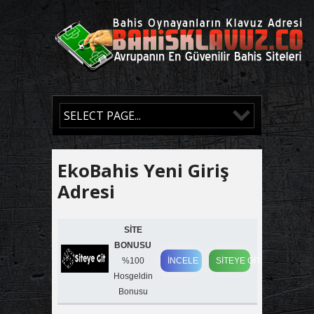
EkoBahis Yeni Giriş
Adresi
SİTE
BONUSU
%100
İNCELE
SİTEYE GİT
Hosgeldin
Bonusu