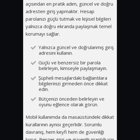
açısından en pratik adım, güncel ve doğru
adresten giriş yapmaktır. Hesap
parolanızı güçlü tutmak ve kişisel bilgileri
yalnızca doğru ekranda paylaşmak temel
korumayı sağlar.
Yalnızca güncel ve doğrulanmış giriş
adresini kullanın.
Güçlü ve benzersiz bir parola
belirleyin, kimseyle paylaşmayın.
Şüpheli mesajlardaki bağlantılara
bilgilerinizi girmeden önce dikkat
edin.
Bütçenizi önceden belirleyin ve
oyunu eğlence olarak görün.
Mobil kullanımda da masaüstündeki dikkat
kurallarının aynısı geçerlidir. Sorumlu
davranış, hem keyfi hem de güvenliği
korur. Benzer giriş ve güvenlik mantığı için