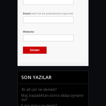
Email
(will not be published) (required)
Website
SON YAZILAR
45 alt üst ne demek?
Maç başladıktan sonra iddaa oynanır
mı?
6 gol atana ne denir?