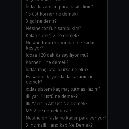
İddaa kazanılan para nasıl alınır?
15 üst korner ne demek?
3 gol ne denir?
Nesine.com’un sahibi kim?
Kalan süre 1 2 ne demek?
Nesine tutan kupondan ne kadar
kesiyor?
Iddaa 120 dakika sayılıyor mu?
Korner 1 ne demek?
İddaa maç iptal olursa ne olur?
Ev sahibi iki yarıda da kazanır ne
demek?
İddaa sistem kaç maç tutması lazım?
İlk yarı 1 üstü ne demek?
İlk Yarı 1.5 Alt Üst Ne Demek?
MS 2 ne demek misli?
Nesine en fazla ne kadar para veriyor?
3 İhtimalli Handikap Ne Demek?