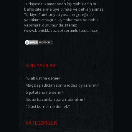
Türkiye’de ikamet eden kişi/şahıslar’ın bu
bahis sitelerine üye olması ve bahis yapması
Türkiye Cumhuriyeti yasaları gereğince
yasaktır ve suçtur. Üye olunması ve bahis
yapılması durumunda sitemiz
(www.bahisklavuz.co) sorumlu tutulamaz.
SON YAZILAR
45 alt üst ne demek?
Maç başladıktan sonra iddaa oynanır mı?
6 gol atana ne denir?
İddaa kazanılan para nasıl alınır?
15 üst korner ne demek?
KATEGORILER