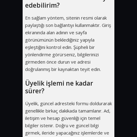
edebilirim?
En sağlam yöntem, sitenin resmi olarak
paylaştığı son bağlantıyı kullanmaktır. Giriş
ekranında alan adının ve sayfa
görünümünün beklediğiniz yapıyla
eşleştiğini kontrol edin. Şüpheli bir
yönlendirme görürseniz, bilgilerinizi
girmeden önce durun ve adresi
doğrulanmış bir kaynaktan teyit edin.
Üyelik işlemi ne kadar
sürer?
Üyelik, güncel adresteki formu doldurarak
genellikle birkaç dakikada tamamlanır. Ad,
iletişim ve hesap güvenliği için temel
bilgiler istenir. Doğru ve güncel bilgi
girmek, ileride yapacağınız işlemlerde ve