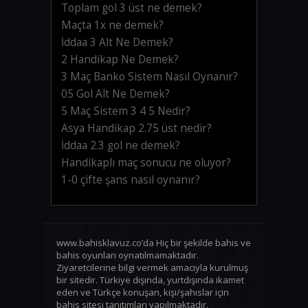
Toplam gol 3 üst ne demek?
Maçta 1x ne demek?
İddaa 3 Alt Ne Demek?
2 Handikap Ne Demek?
3 Maç Banko Sistem Nasıl Oynanır?
05 Gol Alt Ne Demek?
5 Maç Sistem 3 4 5 Nedir?
Asya Handikap 2.75 üst nedir?
İddaa 2.3 gol ne demek?
Handikaplı maç sonucu ne oluyor?
1-0 çifte şans nasıl oynanır?
www.bahisklavuz.co’da Hiç bir şekilde bahis ve
bahis oyunları oynatılmamaktadır.
Ziyaretcilerine bilgi vermek amacıyla kurulmuş
bir sitedir. Türkiye dışında, yurtdışında ikamet
eden ve Türkçe konuşan, kişi/şahıslar için
bahis sitesi tanıtımları yapılmaktadır.