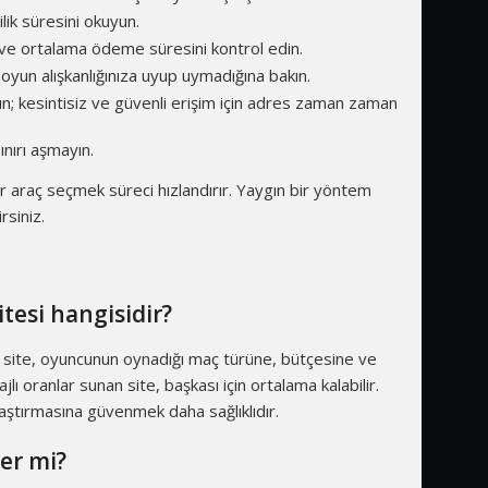
ilik süresini okuyun.
 ve ortalama ödeme süresini kontrol edin.
n oyun alışkanlığınıza uyup uymadığına bakın.
n; kesintisiz ve güvenli erişim için adres zaman zaman
ınırı aşmayın.
 araç seçmek süreci hızlandırır. Yaygın bir yöntem
rsiniz.
tesi hangisidir?
” site, oyuncunun oynadığı maç türüne, bütçesine ve
jlı oranlar sunan site, başkası için ortalama kalabilir.
laştırmasına güvenmek daha sağlıklıdır.
er mi?