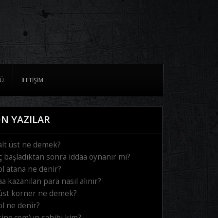
ĞÜ
İLETİŞİM
N YAZILAR
alt üst ne demek?
 başladıktan sonra iddaa oynanır mı?
ol atana ne denir?
aa kazanılan para nasıl alınır?
üst korner ne demek?
ol ne denir?
ine.com’un sahibi kim?