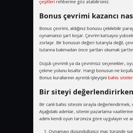
çeşitleri
rehberine göz atabilirsiniz.
Bonus çevrimi kazancı nası
Bonus çevrimi, aldığınız bonusu çekilebilir para
oynamanızı şart koşar. Çevrim katsayısı yüks
zorlaşır. Bir bonusun değeri tutarıyla değil, ç
tutarına bakmadan önce şartları okumak şarttır
Düşük çevrimli ya da çevrimsiz seçenekler, oyun
çekme yolunu kısaltır. Hangi bonusun ne koşul
Bonus kurallarının ayrıntılı işleyişini
bahis sitele
Bir siteyi değerlendirirke
Bir canlı bahis sitesini sırayla değerlendirmek, d
Aşağıdaki adımlar, sitenin pazarlama vaatlerine
adımı kendi oyun tarzınıza göre uygulayın ve ace
Oynamayı düşündüğünüz maç türünde sunulan