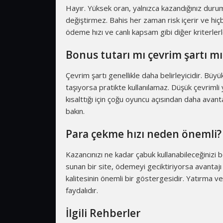
Hayır. Yüksek oran, yalnızca kazandığınız durumd
değiştirmez. Bahis her zaman risk içerir ve hiç
ödeme hızı ve canlı kapsam gibi diğer kriterler
Bonus tutarı mı çevrim şartı m
Çevrim şartı genellikle daha belirleyicidir. Büyü
taşıyorsa pratikte kullanılamaz. Düşük çevrimli
kısalttığı için çoğu oyuncu açısından daha avanta
bakın.
Para çekme hızı neden önemli?
Kazancınızı ne kadar çabuk kullanabileceğinizi b
sunan bir site, ödemeyi geciktiriyorsa avantajı p
kalitesinin önemli bir göstergesidir. Yatırma 
faydalıdır.
İlgili Rehberler