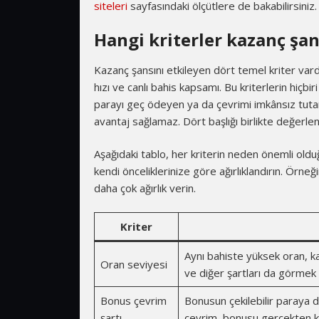
siteleri
sayfasındaki ölçütlere de bakabilirsiniz.
Hangi kriterler kazanç şan
Kazanç şansını etkileyen dört temel kriter var
hızı ve canlı bahis kapsamı. Bu kriterlerin hiçbi
parayı geç ödeyen ya da çevrimi imkânsız tutan
avantaj sağlamaz. Dört başlığı birlikte değerle
Aşağıdaki tablo, her kriterin neden önemli olduğ
kendi önceliklerinize göre ağırlıklandırın. Örneğ
daha çok ağırlık verin.
Kriter
Aynı bahiste yüksek oran, kaz
Oran seviyesi
ve diğer şartları da görmek 
Bonus çevrim
Bonusun çekilebilir paraya 
şartı
çevrim, bonusu gerçekten kull