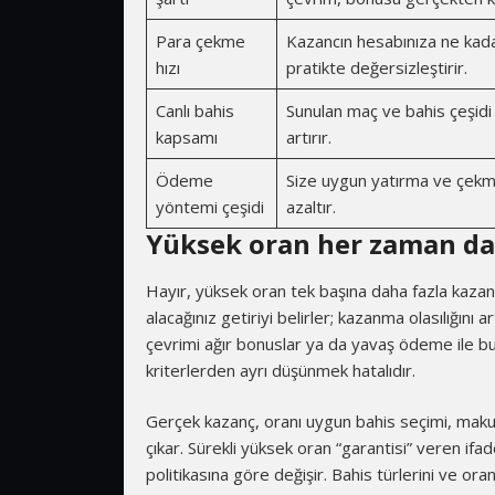
Para çekme
Kazancın hesabınıza ne kada
hızı
pratikte değersizleştirir.
Canlı bahis
Sunulan maç ve bahis çeşidi 
kapsamı
artırır.
Ödeme
Size uygun yatırma ve çekme 
yöntemi çeşidi
azaltır.
Yüksek oran her zaman d
Hayır, yüksek oran tek başına daha fazla kaza
alacağınız getiriyi belirler; kazanma olasılığını 
çevrimi ağır bonuslar ya da yavaş ödeme ile bu 
kriterlerden ayrı düşünmek hatalıdır.
Gerçek kazanç, oranı uygun bahis seçimi, makul 
çıkar. Sürekli yüksek oran “garantisi” veren ifa
politikasına göre değişir. Bahis türlerini ve ora