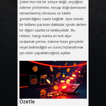
Çekim hızı tek bir siteye değil, seçtiğiniz
ödeme yöntemine, hesap doğrulamasının
tamamlanmış olmasına ve talebi
gönderdiğiniz saate bağlıdır. Aynı sitede
bir kullanıcı parasını dakikalar içinde alırken
bir diğeri saatlerce bekleyebilir. Bu
rehber, hangi marka en hızlı diye
sıralamak yerine, ödeme hızını gerçekte
neyin belirlediğini ve süreci hızlandırmak
için neler yapabileceğinizi açıklar.
Özetle