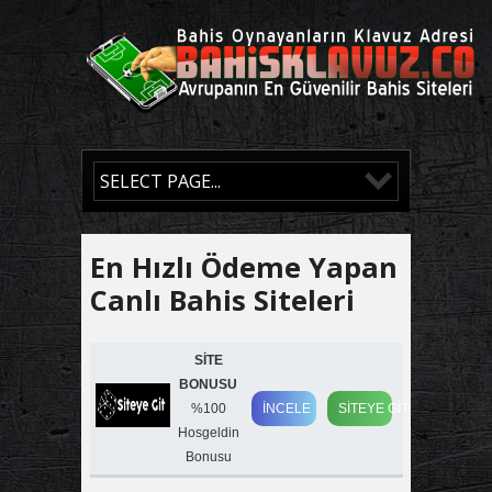
En Hızlı Ödeme Yapan
Canlı Bahis Siteleri
SİTE
BONUSU
%100
İNCELE
SİTEYE GİT
Hosgeldin
Bonusu