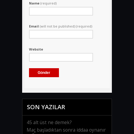
Name
(required)
Email
(will not be published) (required)
Website
SON YAZILAR
45 alt üst ne demek?
Maç başladıktan sonra iddaa oynanır