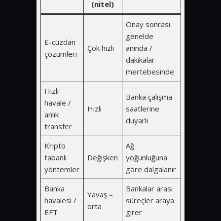
(nitel)
Onay sonrası
genelde
E-cüzdan
Çok hızlı
anında /
çözümleri
dakikalar
mertebesinde
Hızlı
Banka çalışma
havale /
Hızlı
saatlerine
anlık
duyarlı
transfer
Kripto
Ağ
tabanlı
Değişken
yoğunluğuna
yöntemler
göre dalgalanır
Banka
Bankalar arası
Yavaş –
havalesi /
süreçler araya
orta
EFT
girer