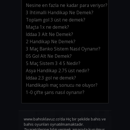
Nesine en fazla ne kadar para veriyor?
3 İhtimalli Handikap Ne Demek?
Toplam gol 3 üst ne demek?
Maçta 1x ne demek?
İddaa 3 Alt Ne Demek?
2 Handikap Ne Demek?
3 Maç Banko Sistem Nasıl Oynanır?
05 Gol Alt Ne Demek?
5 Maç Sistem 3 4 5 Nedir?
Asya Handikap 2.75 üst nedir?
İddaa 2.3 gol ne demek?
Handikaplı maç sonucu ne oluyor?
1-0 çifte şans nasıl oynanır?
www.bahisklavuz.co’da Hiç bir şekilde bahis ve
bahis oyunları oynatılmamaktadır.
Ziyaretcilerine bilgi vermek amacıyla kurulmuş