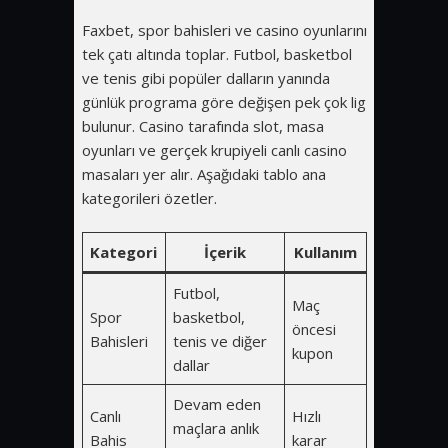
Faxbet, spor bahisleri ve casino oyunlarını
tek çatı altında toplar. Futbol, basketbol
ve tenis gibi popüler dalların yanında
günlük programa göre değişen pek çok lig
bulunur. Casino tarafında slot, masa
oyunları ve gerçek krupiyeli canlı casino
masaları yer alır. Aşağıdaki tablo ana
kategorileri özetler.
Kategori
İçerik
Kullanım
Futbol,
Maç
Spor
basketbol,
öncesi
Bahisleri
tenis ve diğer
kupon
dallar
Devam eden
Canlı
Hızlı
maçlara anlık
Bahis
karar