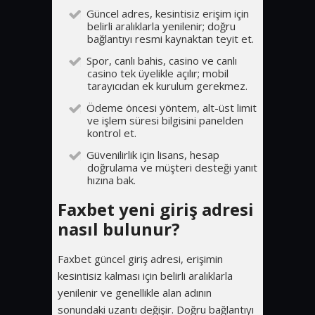
Güncel adres, kesintisiz erişim için
belirli aralıklarla yenilenir; doğru
bağlantıyı resmi kaynaktan teyit et.
Spor, canlı bahis, casino ve canlı
casino tek üyelikle açılır; mobil
tarayıcıdan ek kurulum gerekmez.
Ödeme öncesi yöntem, alt-üst limit
ve işlem süresi bilgisini panelden
kontrol et.
Güvenilirlik için lisans, hesap
doğrulama ve müşteri desteği yanıt
hızına bak.
Faxbet yeni giriş adresi
nasıl bulunur?
Faxbet güncel giriş adresi, erişimin
kesintisiz kalması için belirli aralıklarla
yenilenir ve genellikle alan adının
sonundaki uzantı değişir. Doğru bağlantıyı