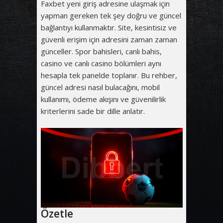
Faxbet yeni giriş adresine ulaşmak için
yapman gereken tek şey doğru ve güncel
bağlantıyı kullanmaktır. Site, kesintisiz ve
güvenli erişim için adresini zaman zaman
günceller. Spor bahisleri, canlı bahis,
casino ve canlı casino bölümleri aynı
hesapla tek panelde toplanır. Bu rehber,
güncel adresi nasıl bulacağını, mobil
kullanımı, ödeme akışını ve güvenilirlik
kriterlerini sade bir dille anlatır.
Özetle