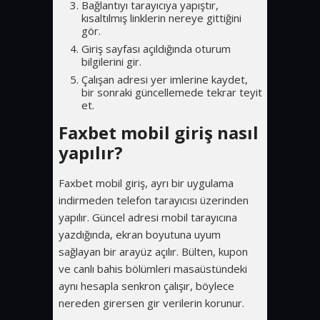
Bağlantıyı tarayıcıya yapıştır,
kısaltılmış linklerin nereye gittiğini
gör.
Giriş sayfası açıldığında oturum
bilgilerini gir.
Çalışan adresi yer imlerine kaydet,
bir sonraki güncellemede tekrar teyit
et.
Faxbet mobil giriş nasıl
yapılır?
Faxbet mobil giriş, ayrı bir uygulama
indirmeden telefon tarayıcısı üzerinden
yapılır. Güncel adresi mobil tarayıcına
yazdığında, ekran boyutuna uyum
sağlayan bir arayüz açılır. Bülten, kupon
ve canlı bahis bölümleri masaüstündeki
aynı hesapla senkron çalışır, böylece
nereden girersen gir verilerin korunur.