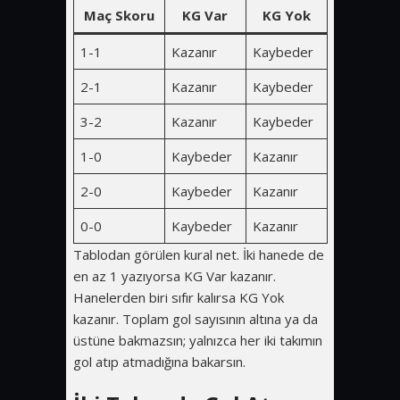
Maç Skoru
KG Var
KG Yok
1-1
Kazanır
Kaybeder
2-1
Kazanır
Kaybeder
3-2
Kazanır
Kaybeder
1-0
Kaybeder
Kazanır
2-0
Kaybeder
Kazanır
0-0
Kaybeder
Kazanır
Tablodan görülen kural net. İki hanede de
en az 1 yazıyorsa KG Var kazanır.
Hanelerden biri sıfır kalırsa KG Yok
kazanır. Toplam gol sayısının altına ya da
üstüne bakmazsın; yalnızca her iki takımın
gol atıp atmadığına bakarsın.