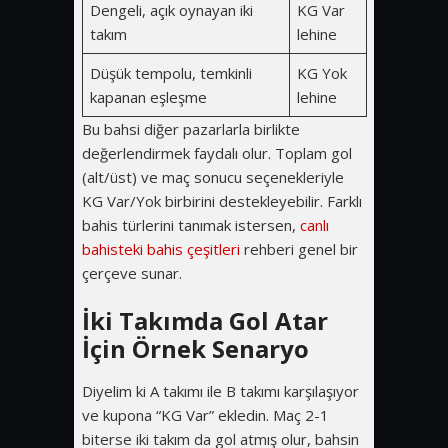
Dengeli, açık oynayan iki
KG Var
takım
lehine
Düşük tempolu, temkinli
KG Yok
kapanan eşleşme
lehine
Bu bahsi diğer pazarlarla birlikte
değerlendirmek faydalı olur. Toplam gol
(alt/üst) ve maç sonucu seçenekleriyle
KG Var/Yok birbirini destekleyebilir. Farklı
bahis türlerini tanımak istersen,
canlı
bahisteki bahis çeşitleri
rehberi genel bir
çerçeve sunar.
İki Takımda Gol Atar
İçin Örnek Senaryo
Diyelim ki A takımı ile B takımı karşılaşıyor
ve kupona “KG Var” ekledin. Maç 2-1
biterse iki takım da gol atmış olur, bahsin