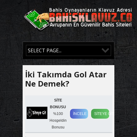
İki Takımda Gol Atar
Ne Demek?
SİTE
BONUSU
%100
İNCELE
SİTEYE GİT
Hosgeldin
Bonusu