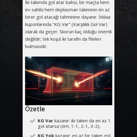
İki takımda gol atar bahsi, bir maçta hem
ev sahibi hem deplasman takımının en az
birer gol atacağı tahminine dayanır. İddaa
kuponlarında “KG Var” (Karşılıklı Gol Var)
olarak da geçer. Skorun kaç olduğu önemli
değildir; tek koşul iki tarafın da fileleri
bulmasıdır.
Özetle
KG Var
kazanır: iki takım da en az 1
gol atarsa (örn. 1-1, 2-1, 3-2).
KG Yok
kazanır: en az bir takım gol