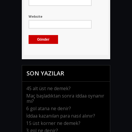
Website
SON YAZILAR
45 alt üst ne demek?
Maç başladıktan sonra iddaa oynanır
mı?
6 gol atana ne denir?
İddaa kazanılan para nasıl alınır?
15 üst korner ne demek?
3 gol ne denir?