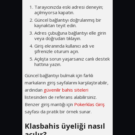
Tarayıcınızda eski adresi deneyin;
açılmıyorsa kapatın.
Güncel bağlantıyı doğrulanmış bir
kaynaktan teyit edin.
Adres çubuğuna bağlantıyı elle girin
veya doğrudan tıklayın.
Giriş ekranında kullanıcı adı ve
şifrenizle oturum açın.
Açılışta sorun yaşarsanız canlı destek
hattına yazın.
Güncel bağlantıyı bulmak için farklı
markaların giriş sayfalarını karşılaştırabilir,
ardından
güvenilir bahis siteleri
listesinden de referans alabilirsiniz.
Benzer giriş mantığı için
Pokerklas Giriş
sayfası da pratik bir örnek sunar.
Klasbahis üyeliği nasıl
açılır?