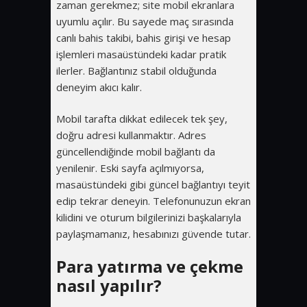
zaman gerekmez; site mobil ekranlara
uyumlu açılır. Bu sayede maç sırasında
canlı bahis takibi, bahis girişi ve hesap
işlemleri masaüstündeki kadar pratik
ilerler. Bağlantınız stabil olduğunda
deneyim akıcı kalır.
Mobil tarafta dikkat edilecek tek şey,
doğru adresi kullanmaktır. Adres
güncellendiğinde mobil bağlantı da
yenilenir. Eski sayfa açılmıyorsa,
masaüstündeki gibi güncel bağlantıyı teyit
edip tekrar deneyin. Telefonunuzun ekran
kilidini ve oturum bilgilerinizi başkalarıyla
paylaşmamanız, hesabınızı güvende tutar.
Para yatırma ve çekme
nasıl yapılır?