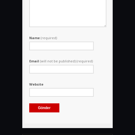
Name
(required)
Email
(will not be published) (required)
Website