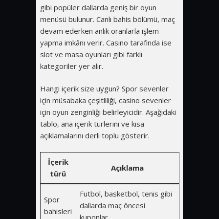
gibi popüler dallarda geniş bir oyun
menüsü bulunur. Canlı bahis bölümü, maç
devam ederken anlık oranlarla işlem
yapma imkânı verir. Casino tarafında ise
slot ve masa oyunları gibi farklı
kategoriler yer alır.
Hangi içerik size uygun? Spor sevenler
için müsabaka çeşitliliği, casino sevenler
için oyun zenginliği belirleyicidir. Aşağıdaki
tablo, ana içerik türlerini ve kısa
açıklamalarını derli toplu gösterir.
İçerik
Açıklama
türü
Futbol, basketbol, tenis gibi
Spor
dallarda maç öncesi
bahisleri
kuponlar.