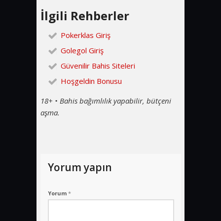
İlgili Rehberler
Pokerklas Giriş
Golegol Giriş
Güvenilir Bahis Siteleri
Hoşgeldin Bonusu
18+ • Bahis bağımlılık yapabilir, bütçeni
aşma.
Yorum yapın
Yorum
*