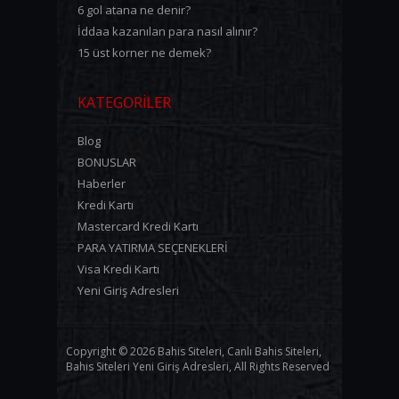
6 gol atana ne denir?
İddaa kazanılan para nasıl alınır?
15 üst korner ne demek?
KATEGORILER
Blog
BONUSLAR
Haberler
Kredi Kartı
Mastercard Kredi Kartı
PARA YATIRMA SEÇENEKLERİ
Visa Kredi Kartı
Yeni Giriş Adresleri
Copyright © 2026
Bahis Siteleri, Canlı Bahis Siteleri,
Bahis Siteleri Yeni Giriş Adresleri
, All Rights Reserved