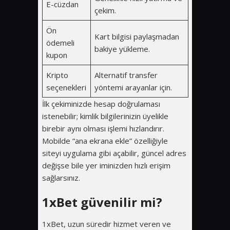
E-cüzdan
çekim.
Ön
Kart bilgisi paylaşmadan
ödemeli
bakiye yükleme.
kupon
Kripto
Alternatif transfer
seçenekleri
yöntemi arayanlar için.
İlk çekiminizde hesap doğrulaması
istenebilir; kimlik bilgilerinizin üyelikle
birebir aynı olması işlemi hızlandırır.
Mobilde “ana ekrana ekle” özelliğiyle
siteyi uygulama gibi açabilir, güncel adres
değişse bile yer iminizden hızlı erişim
sağlarsınız.
1xBet güvenilir mi?
1xBet, uzun süredir hizmet veren ve