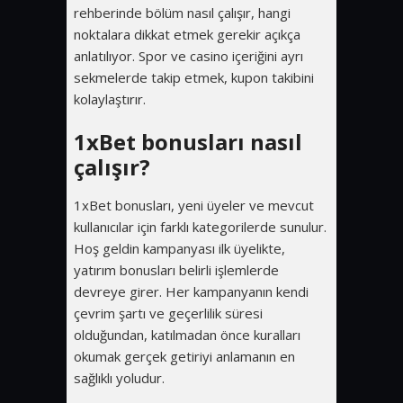
rehberinde bölüm nasıl çalışır, hangi
noktalara dikkat etmek gerekir açıkça
anlatılıyor. Spor ve casino içeriğini ayrı
sekmelerde takip etmek, kupon takibini
kolaylaştırır.
1xBet bonusları nasıl
çalışır?
1xBet bonusları, yeni üyeler ve mevcut
kullanıcılar için farklı kategorilerde sunulur.
Hoş geldin kampanyası ilk üyelikte,
yatırım bonusları belirli işlemlerde
devreye girer. Her kampanyanın kendi
çevrim şartı ve geçerlilik süresi
olduğundan, katılmadan önce kuralları
okumak gerçek getiriyi anlamanın en
sağlıklı yoludur.