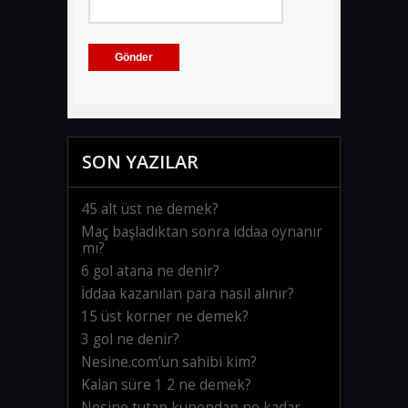
SON YAZILAR
45 alt üst ne demek?
Maç başladıktan sonra iddaa oynanır
mı?
6 gol atana ne denir?
İddaa kazanılan para nasıl alınır?
15 üst korner ne demek?
3 gol ne denir?
Nesine.com’un sahibi kim?
Kalan süre 1 2 ne demek?
Nesine tutan kupondan ne kadar