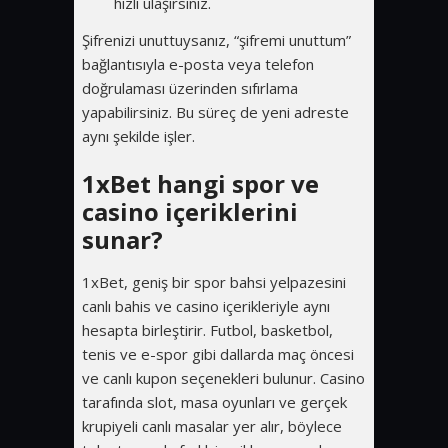
hızlı ulaşırsınız.
Şifrenizi unuttuysanız, “şifremi unuttum”
bağlantısıyla e-posta veya telefon
doğrulaması üzerinden sıfırlama
yapabilirsiniz. Bu süreç de yeni adreste
aynı şekilde işler.
1xBet hangi spor ve
casino içeriklerini
sunar?
1xBet, geniş bir spor bahsi yelpazesini
canlı bahis ve casino içerikleriyle aynı
hesapta birleştirir. Futbol, basketbol,
tenis ve e-spor gibi dallarda maç öncesi
ve canlı kupon seçenekleri bulunur. Casino
tarafında slot, masa oyunları ve gerçek
krupiyeli canlı masalar yer alır, böylece