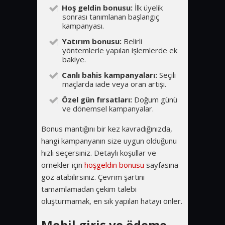
Hoş geldin bonusu:
İlk üyelik
sonrası tanımlanan başlangıç
kampanyası.
Yatırım bonusu:
Belirli
yöntemlerle yapılan işlemlerde ek
bakiye.
Canlı bahis kampanyaları:
Seçili
maçlarda iade veya oran artışı.
Özel gün fırsatları:
Doğum günü
ve dönemsel kampanyalar.
Bonus mantığını bir kez kavradığınızda,
hangi kampanyanın size uygun olduğunu
hızlı seçersiniz. Detaylı koşullar ve
örnekler için
hoşgeldin bonusu
sayfasına
göz atabilirsiniz. Çevrim şartını
tamamlamadan çekim talebi
oluşturmamak, en sık yapılan hatayı önler.
Mobil giriş ve ödeme