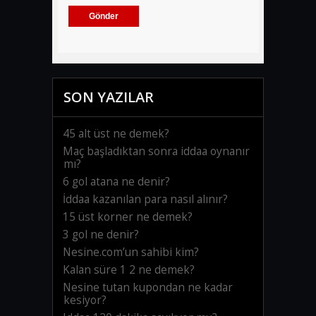
SON YAZILAR
45 alt üst ne demek?
Maç başladıktan sonra iddaa oynanır
mı?
6 gol atana ne denir?
İddaa kazanılan para nasıl alınır?
15 üst korner ne demek?
3 gol ne denir?
Nesine.com’un sahibi kim?
Kalan süre 1 2 ne demek?
Nesine tutan kupondan ne kadar
kesiyor?