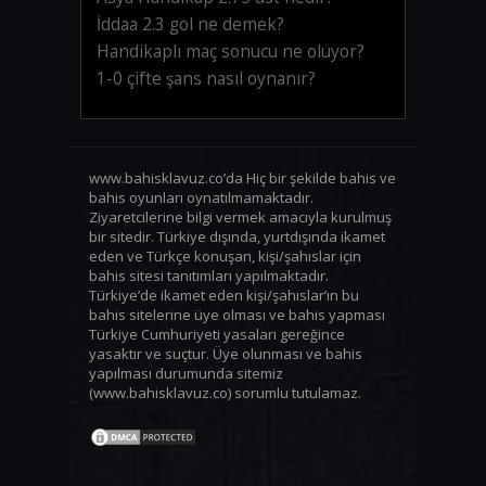
İddaa 2.3 gol ne demek?
Handikaplı maç sonucu ne oluyor?
1-0 çifte şans nasıl oynanır?
www.bahisklavuz.co’da Hiç bir şekilde bahis ve
bahis oyunları oynatılmamaktadır.
Ziyaretcilerine bilgi vermek amacıyla kurulmuş
bir sitedir. Türkiye dışında, yurtdışında ikamet
eden ve Türkçe konuşan, kişi/şahıslar için
bahis sitesi tanıtımları yapılmaktadır.
Türkiye’de ikamet eden kişi/şahıslar’ın bu
bahis sitelerine üye olması ve bahis yapması
Türkiye Cumhuriyeti yasaları gereğince
yasaktır ve suçtur. Üye olunması ve bahis
yapılması durumunda sitemiz
(www.bahisklavuz.co) sorumlu tutulamaz.