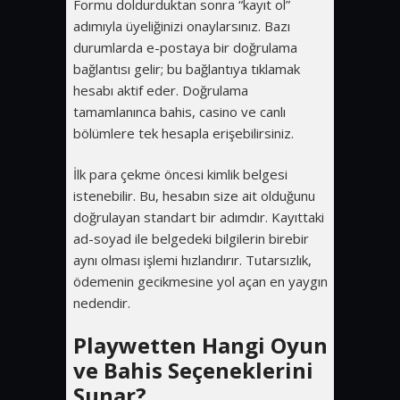
Formu doldurduktan sonra “kayıt ol”
adımıyla üyeliğinizi onaylarsınız. Bazı
durumlarda e-postaya bir doğrulama
bağlantısı gelir; bu bağlantıya tıklamak
hesabı aktif eder. Doğrulama
tamamlanınca bahis, casino ve canlı
bölümlere tek hesapla erişebilirsiniz.
İlk para çekme öncesi kimlik belgesi
istenebilir. Bu, hesabın size ait olduğunu
doğrulayan standart bir adımdır. Kayıttaki
ad-soyad ile belgedeki bilgilerin birebir
aynı olması işlemi hızlandırır. Tutarsızlık,
ödemenin gecikmesine yol açan en yaygın
nedendir.
Playwetten Hangi Oyun
ve Bahis Seçeneklerini
Sunar?