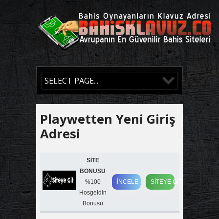
Playwetten Yeni Giriş
Adresi
SİTE
BONUSU
%100
İNCELE
SİTEYE GİT
Hosgeldin
Bonusu