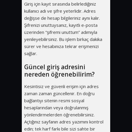
Giriş için kayıt sırasında belirlediğiniz
kullanıcı adı ve şifre yeterlidir. Adres
değişse de hesap bilgileriniz aynı kalır.
Şifrenizi unuttuysanız, kayıtlı e-posta
üzerinden “şifremi unuttum” adımıyla
yenileyebilirsiniz. Bu işlem birkaç dakika
sürer ve hesabınıza tekrar erişmenizi
sağlar.
Güncel giriş adresini
nereden öğrenebilirim?
Kesintisiz ve güvenli erişim için adres
zaman zaman güncellenir. En doğru
bağlantıyı sitenin resmi sosyal
hesaplarından veya doğrulanmış
yönlendirmelerden öğrenebilirsiniz.
Açtığınız sayfanın adres yazımını kontrol
edin; tek harf farkı bile sizi sahte bir