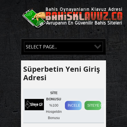
Süperbetin Yeni Giriş
Adresi
SİTE
BONUSU
%100
İNCELE
SİTEYE GİT
Hosgeldin
Bonusu