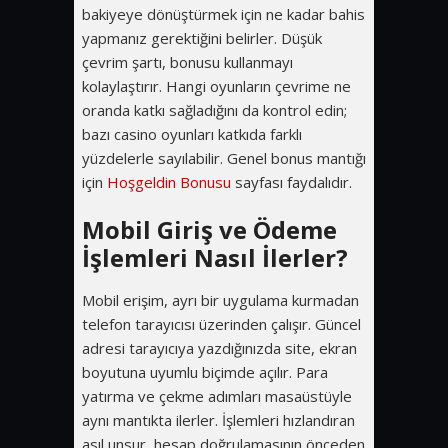
bakiyeye dönüştürmek için ne kadar bahis
yapmanız gerektiğini belirler. Düşük
çevrim şartı, bonusu kullanmayı
kolaylaştırır. Hangi oyunların çevrime ne
oranda katkı sağladığını da kontrol edin;
bazı casino oyunları katkıda farklı
yüzdelerle sayılabilir. Genel bonus mantığı
için
Hoşgeldin Bonusu
sayfası faydalıdır.
Mobil Giriş ve Ödeme
İşlemleri Nasıl İlerler?
Mobil erişim, ayrı bir uygulama kurmadan
telefon tarayıcısı üzerinden çalışır. Güncel
adresi tarayıcıya yazdığınızda site, ekran
boyutuna uyumlu biçimde açılır. Para
yatırma ve çekme adımları masaüstüyle
aynı mantıkta ilerler. İşlemleri hızlandıran
asıl unsur, hesap doğrulamasının önceden