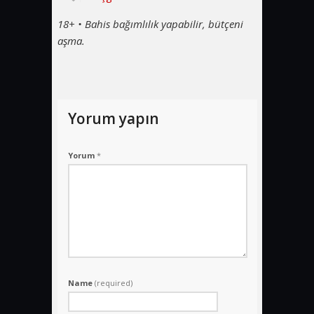
18+ • Bahis bağımlılık yapabilir, bütçeni
aşma.
Yorum yapın
Yorum
*
Name
(required)