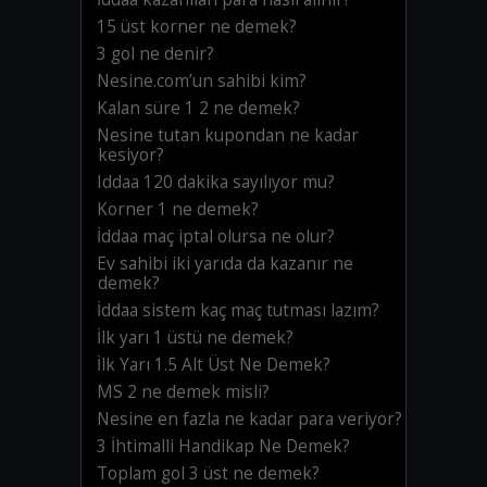
15 üst korner ne demek?
3 gol ne denir?
Nesine.com’un sahibi kim?
Kalan süre 1 2 ne demek?
Nesine tutan kupondan ne kadar
kesiyor?
Iddaa 120 dakika sayılıyor mu?
Korner 1 ne demek?
İddaa maç iptal olursa ne olur?
Ev sahibi iki yarıda da kazanır ne
demek?
İddaa sistem kaç maç tutması lazım?
İlk yarı 1 üstü ne demek?
İlk Yarı 1.5 Alt Üst Ne Demek?
MS 2 ne demek misli?
Nesine en fazla ne kadar para veriyor?
3 İhtimalli Handikap Ne Demek?
Toplam gol 3 üst ne demek?