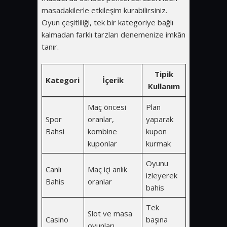
masadakilerle etkileşim kurabilirsiniz.
Oyun çeşitliliği, tek bir kategoriye bağlı
kalmadan farklı tarzları denemenize imkân
tanır.
Tipik
Kategori
İçerik
Kullanım
Maç öncesi
Plan
Spor
oranlar,
yaparak
Bahsi
kombine
kupon
kuponlar
kurmak
Oyunu
Canlı
Maç içi anlık
izleyerek
Bahis
oranlar
bahis
Tek
Slot ve masa
Casino
başına
oyunları