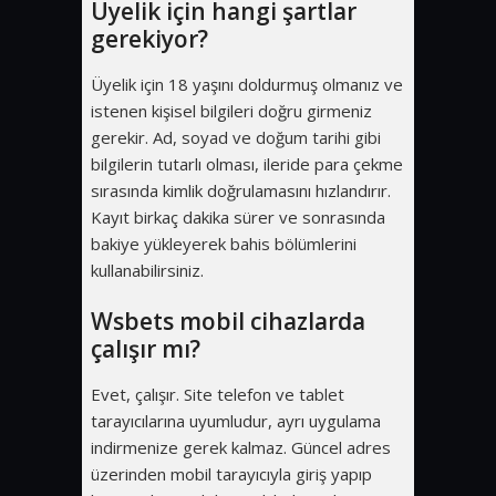
Üyelik için hangi şartlar
gerekiyor?
Üyelik için 18 yaşını doldurmuş olmanız ve
istenen kişisel bilgileri doğru girmeniz
gerekir. Ad, soyad ve doğum tarihi gibi
bilgilerin tutarlı olması, ileride para çekme
sırasında kimlik doğrulamasını hızlandırır.
Kayıt birkaç dakika sürer ve sonrasında
bakiye yükleyerek bahis bölümlerini
kullanabilirsiniz.
Wsbets mobil cihazlarda
çalışır mı?
Evet, çalışır. Site telefon ve tablet
tarayıcılarına uyumludur, ayrı uygulama
indirmenize gerek kalmaz. Güncel adres
üzerinden mobil tarayıcıyla giriş yapıp