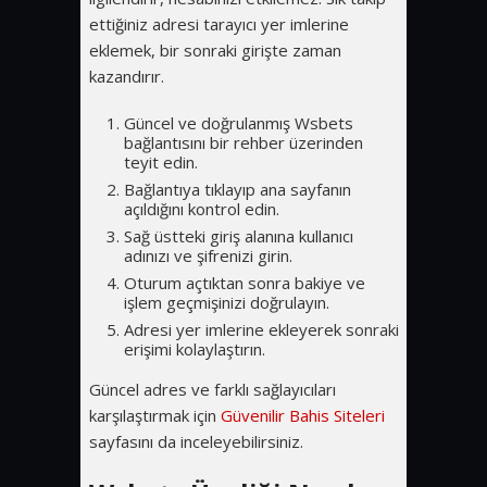
ettiğiniz adresi tarayıcı yer imlerine
eklemek, bir sonraki girişte zaman
kazandırır.
Güncel ve doğrulanmış Wsbets
bağlantısını bir rehber üzerinden
teyit edin.
Bağlantıya tıklayıp ana sayfanın
açıldığını kontrol edin.
Sağ üstteki giriş alanına kullanıcı
adınızı ve şifrenizi girin.
Oturum açtıktan sonra bakiye ve
işlem geçmişinizi doğrulayın.
Adresi yer imlerine ekleyerek sonraki
erişimi kolaylaştırın.
Güncel adres ve farklı sağlayıcıları
karşılaştırmak için
Güvenilir Bahis Siteleri
sayfasını da inceleyebilirsiniz.