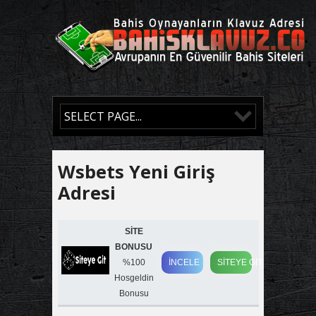
Wsbets Yeni Giriş
Adresi
SİTE
BONUSU
%100
İNCELE
SİTEYE GİT
Hosgeldin
Bonusu