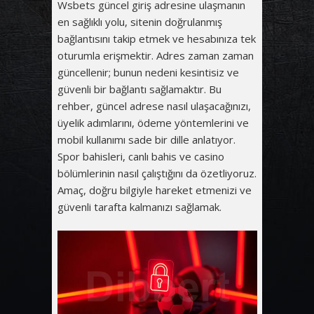
Wsbets güncel giriş adresine ulaşmanın
en sağlıklı yolu, sitenin doğrulanmış
bağlantısını takip etmek ve hesabınıza tek
oturumla erişmektir. Adres zaman zaman
güncellenir; bunun nedeni kesintisiz ve
güvenli bir bağlantı sağlamaktır. Bu
rehber, güncel adrese nasıl ulaşacağınızı,
üyelik adımlarını, ödeme yöntemlerini ve
mobil kullanımı sade bir dille anlatıyor.
Spor bahisleri, canlı bahis ve casino
bölümlerinin nasıl çalıştığını da özetliyoruz.
Amaç, doğru bilgiyle hareket etmenizi ve
güvenli tarafta kalmanızı sağlamak.