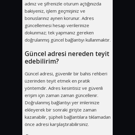
adınız ve şifrenizle oturum açtığınızda
bakiyeniz, işlem geçmişiniz ve
bonuslarınız aynen korunur. Adres
güncellemesi hesap verilerinize
dokunmaz; tek yapmanız gereken
doğrulanmış güncel bağlantıyı kullanmaktır.
Güncel adresi nereden teyit
edebilirim?
Güncel adresi, güvenilir bir bahis rehberi
üzerinden teyit etmek en pratik
yöntemdir. Adres kesintisiz ve güvenli
erişim için zaman zaman güncellenir.
Doğrulanmış bağlantıyı yer imlerinize
ekleyerek bir sonraki girişte zaman
kazanabilir, şüpheli bağlantılara tıklamadan
önce adresi karşılaştırabilirsiniz.